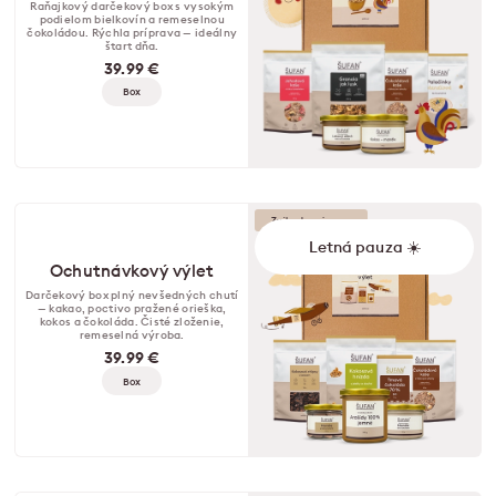
Raňajkový darčekový box s vysokým
podielom bielkovín a remeselnou
čokoládou. Rýchla príprava — ideálny
štart dňa.
39.99 €
Box
Zvýhodnená cena
Letná pauza ☀️
Ochutnávkový výlet
Darčekový box plný nevšedných chutí
— kakao, poctivo pražené orieška,
kokos a čokoláda. Čisté zloženie,
remeselná výroba.
39.99 €
Box