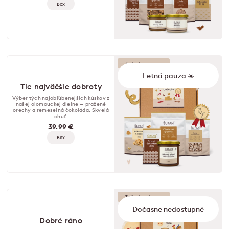
Box
Zvýhodnená cena
Letná pauza ☀️
Tie najväčšie dobroty
Výber tých najobľúbenejších kúskov z
našej olomouckej dielne — pražené
orechy a remeselná čokoláda. Skvelá
chuť.
39.99 €
Box
Zvýhodnená cena
Dočasne nedostupné
Dobré ráno