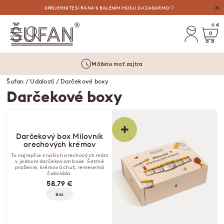
VÝHODNÉ AUGUSTOVÉ OSVIEŽENIE: MATCHA LIMONÁDY, MASLÁ A VYLAĎENÉ SETY ⛱️
SPRÍJEMNITE SI RÁNA S BALENÍM MÜSLI 2+1 ZADARMO 🤍
0 €
0
Môžete mať zajtra
Šufan
/
Udalosti
/ Darčekové boxy
Darčekové boxy
+
Darčekový box Milovník
orechových krémov
To najlepšie z našich orechových mást
v jednom darčekovom boxe. Šetrné
praženie, krémová chuť, remeselná
čokoláda.
58.79 €
Box