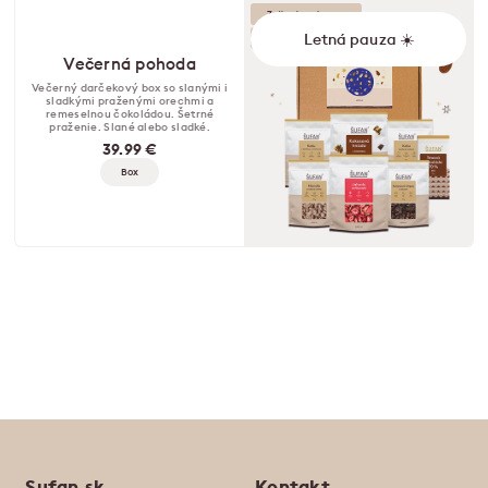
Zvýhodnená cena
Letná pauza ☀️
Tip na darček
Večerná pohoda
Večerný darčekový box so slanými i
sladkými praženými orechmi a
remeselnou čokoládou. Šetrné
praženie. Slané alebo sladké.
39.99 €
Box
Sufan.sk
Kontakt