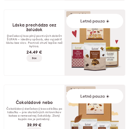
Tip na darček
Letná pauza ☀️
Láska prechádza cez
žalúdok
Darčekový box plný poctivých dobrôt
ŠUFAN — ideálny spôsob, ako vyjadriť
lásku bez slov. Poctivé chutí lepšie než
kytica.
24.49 €
Box
Zvýhodnená cena
Letná pauza ☀️
Tip na darček
Čokoládové nebo
Čokoládový darčekový box od bôbu po
tabuľku — pre skutočných milovníkov
kakaa a remeselnej čokolády. Zlatý
kupón nie je potrebný.
39.99 €