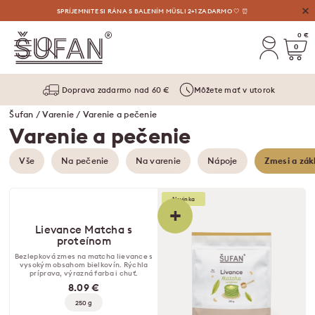
VÝHODNÉ AUGUSTOVÉ OSVIEŽENIE: LIMONÁDY, MASLÁ A VYLAĎENÉ SETY ⛱️
SPRÍJEMNITE SI RÁNA S BALENÍM MÜSLI 2+1 ZADARMO 🤍 ⏰
0 €
0
Doprava zadarmo nad 60 €
Môžete mať v utorok
Šufan
/
Varenie
/ Varenie a pečenie
Varenie a pečenie
Vše
Na pečenie
Na varenie
Nápoje
Zmesi a zák
Novinka
+
Lievance Matcha s
proteínom
Bezlepková zmes na matcha lievance s
vysokým obsahom bielkovín. Rýchla
príprava, výrazná farba i chuť.
8.09 €
250 g