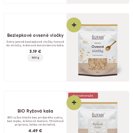
+
Bezlepkové ovsené vločky
Extra jemné bezlepkové vločky hotové
do minúty, krémová konzistencia kaše.
3.19 €
500 g
Najpredávanejšie
+
BIO Ryžová kaša
BIO ryžová kaša bez pridaného cukru,
bez lepku, krémová textúra. Minútová
príprava, ľahko stráviteľná.
4.49 €