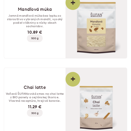
+
Mandľová múka
Jemná mandľová múka bez lepku zo
starostlivo vybraných mandlí, vysoký
podiel vlákniny a nízky obsah
sacharidov.
10.89 €
500 g
+
Chai latte
Voňavá ŠUFANovská zmes na chai latte
z BIO panely a cejlónskej škorice.
Vlastná receptúra, hrejivé korenie.
11.29 €
300 g