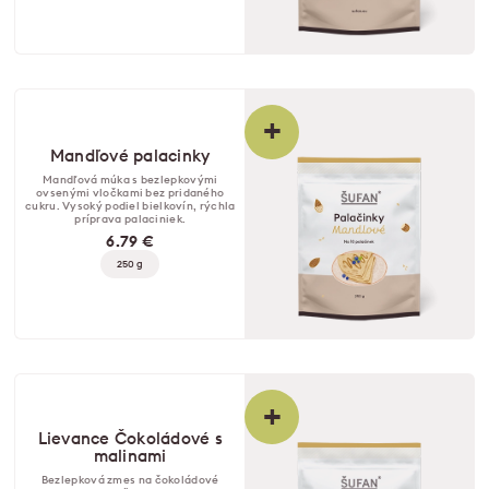
+
Mandľové palacinky
Mandľová múka s bezlepkovými
ovsenými vločkami bez pridaného
cukru. Vysoký podiel bielkovín, rýchla
príprava palaciniek.
6.79 €
250 g
+
Lievance Čokoládové s
malinami
Bezlepková zmes na čokoládové