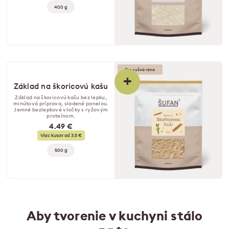
400 g
Pre rušná rána
+
Základ na škoricovú kašu
Základ na škoricovú kašu bez lepku,
minútová príprava, sladené panelou.
Jemné bezlepkové vločky s ryžovým
proteínom.
4.49 €
Viac kusov od 3.5 €
500 g
Aby tvorenie v kuchyni stálo