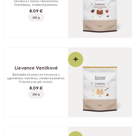
lievance s našou remeselnou
čokoládou, sladená panelou.
8.09 €
250 g
+
Lievance Vanilkové
Bezlepková zmes na lievance s
ugandskou vanilkou, sladená panelou.
Príprava za pár minút.
8.09 €
250 g