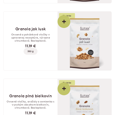
Novinka
+
Granola jak lusk
Ovsené a pohánkové vločky v
upravenej receptúre, výrazne
chrumkavá. Bezlepková.
11.19 €
350 g
Novinka
+
Granola plná bielkovín
Ovsené vločky, arašidy a semienka s
vysokým obsahom bielkovín,
chrumkavá. Bezlepková.
11.19 €