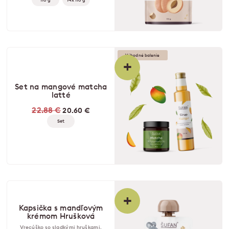
Výhodné balenie
+
Set na mangové matcha
latté
22.88 €
20.60 €
Set
+
Kapsička s mandľovým
krémom Hrušková
Vrecúško so sladkými hruškami,