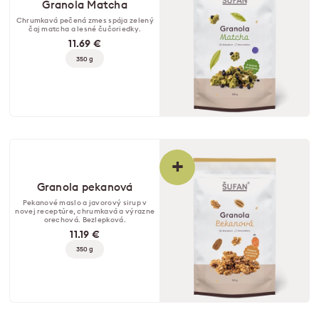
Granola Matcha
Chrumkavá pečená zmes spája zelený
čaj matcha a lesné čučoriedky.
11.69 €
350 g
+
Granola pekanová
Pekanové maslo a javorový sirup v
novej receptúre, chrumkavá a výrazne
orechová. Bezlepková.
11.19 €
350 g