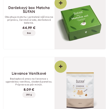
+
Darčekový box Matcha
ŠUFAN
Obsahuje matchu i potrebné náčinie na
prípravu, čerstvá úroda, darčekové
balenie.
44.99 €
Box
+
Lievance Vanilkové
Bezlepková zmes na lievance s
ugandskou vanilkou, sladená panelou.
Príprava za pár minút.
8.09 €
250 g