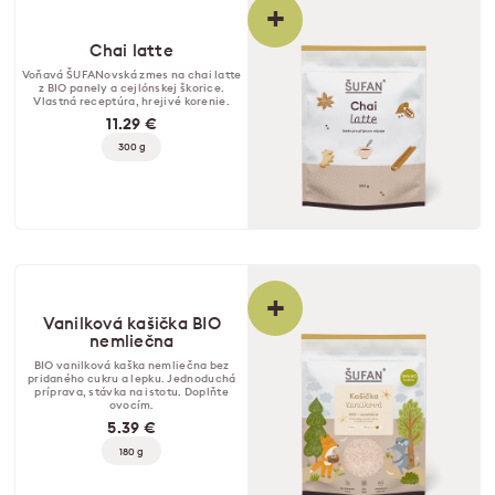
+
Chai latte
Voňavá ŠUFANovská zmes na chai latte
z BIO panely a cejlónskej škorice.
Vlastná receptúra, hrejivé korenie.
11.29 €
300 g
+
Vanilková kašička BIO
nemliečna
BIO vanilková kaška nemliečna bez
pridaného cukru a lepku. Jednoduchá
príprava, stávka na istotu. Doplňte
ovocím.
5.39 €
180 g