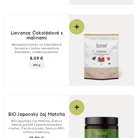
+
Lievance Čokoládové s
malinami
Bezlepková zmes na čokoládové
lievance s našou remeselnou
čokoládou, sladená panelou.
8.09 €
250 g
+
BIO Japonský čaj Matcha
BIO japonský čaj Matcha, žiarivo
zelený prášok s jemne nasladlou
chuťou. Čerstvá úroda, farma s 850-
ročnou tradíciou.