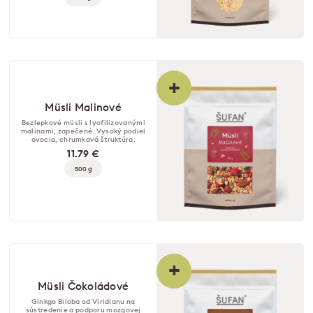
+
Müsli Malinové
Bezlepkové müsli s lyofilizovanými
malinami, zapečené. Vysoký podiel
ovocia, chrumkavá štruktúra.
11.79 €
500 g
+
Müsli Čokoládové
Ginkgo Biloba od Viridianu na
sústredenie a podporu mozgovej