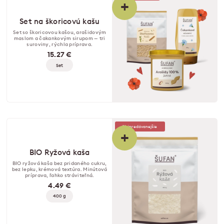
+
Set na škoricovú kašu
Set so škoricovou kašou, arašidovým
maslom a čakankovým sirupom — tri
suroviny, rýchla príprava.
15.27 €
Set
Najpredávanejšie
+
BIO Ryžová kaša
BIO ryžová kaša bez pridaného cukru,
bez lepku, krémová textúra. Minútová
príprava, ľahko stráviteľná.
4.49 €
400 g