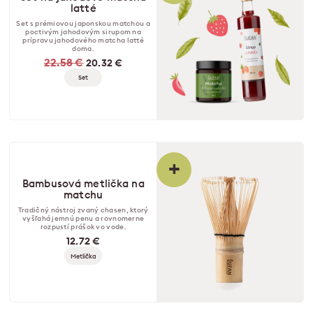
latté
Set s prémiovou japonskou matchou a
poctivým jahodovým sirupom na
prípravu jahodového matcha latté
doma.
22.58 €
20.32 €
Set
+
Bambusová metlička na
matchu
Tradičný nástroj zvaný chasen, ktorý
vyšľahá jemnú penu a rovnomerne
rozpustí prášok vo vode.
12.72 €
Metlička