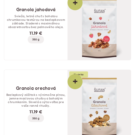
+
Granola jahodová
Svieža, letná chuť s bohatou
chrumkavou textúrou na bezlepkovom
základe. Sladené s maximálnou
obozretnosťou bez palmového oleja.
11.19 €
350 g
Novinka
+
Granola orechová
Bezlepkový zážitok s výnimočne plnou,
jemne maslovou chuťou a bohatým
chrumkaním. Skvelá a sýta voľba pre
vaše ranné rituály.
11.19 €
350 g