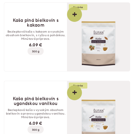
Novinka
+
Kaša plná bielkovín s
kakaom
Bezlepková kaša s kakaom a vysokým
obsahom bielkovín, s ryžou a pohánkou.
Minútová príprava.
6.09 €
300 g
Novinka
+
Kaša plná bielkovín s
ugandskou vanilkou
Bezlepková kaša s vysokým obsahom
bielkovín a pravou ugandskou vanilkou.
Minútová príprava.
6.09 €
300 g