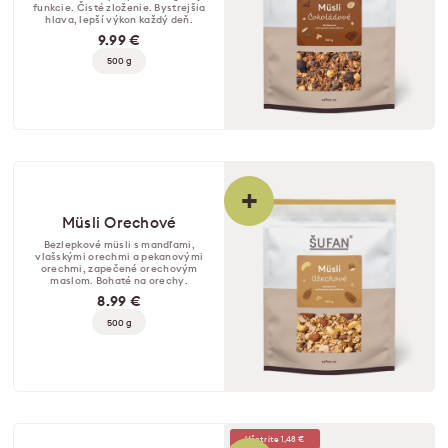
funkcie. Čisté zloženie. Bystrejšia
hlava, lepší výkon každý deň.
9.99 €
500 g
+
Müsli Orechové
Bezlepkové müsli s mandľami,
vlašskými orechmi a pekanovými
orechmi, zapečené orechovým
maslom. Bohaté na orechy.
8.99 €
500 g
Ušetrite 1,48 €