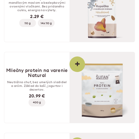
mandľovým maslom a bezlepkovými
ovsenými vločkami. Bez pridaného
cukru, energia na výlety.
2.29 €
110 g
14x 110 g
+
Mliečny protein na varenie
Natural
Neutrálna chuť, bez umelých sladidiel
a aróm. Základ do kaší, jogurtov i
dezertov.
20.99 €
400 g