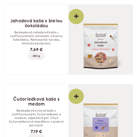
+
Jahodová kaša s bielou
čokoládou
Bezlepková raňajková kaša s
lyofilizovanými jahodami a bielou
čokoládou. Remeselná výroba,
minútová príprava.
7.69 €
250 g
+
Čučoriedková kaša s
medom
Bezlepková ovsená kaša s
lyofilizovanými čučoriedkami a
medom, zapečená ghí. Chuť
čučoriedkových knedlíkov v piatich
porciách.
7.19 €