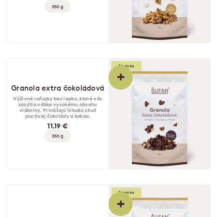
350 g
Novinka
+
Granola extra čokoládová
Výživné raňajky bez lepku, ktoré vás
zasýtia vďaka vysokému obsahu
vlákniny. Prinášajú hlbokú chuť
poctivej čokolády a kakaa.
11.19 €
350 g
Novinka
+