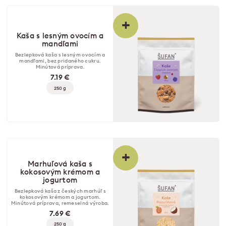
+
Kaša s lesným ovocím a
mandľami
Bezlepková kaša s lesným ovocím a
mandľami, bez pridaného cukru.
Minútová príprava.
7.19 €
250 g
+
Marhuľová kaša s
kokosovým krémom a
jogurtom
Bezlepková kaša z českých marhúľ s
kokosovým krémom a jogurtom.
Minútová príprava, remeselná výroba.
7.69 €
250 g