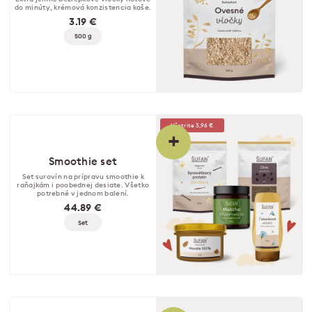
do minúty, krémová konzistencia kaše.
3.19 €
500 g
Ušetrite 3,96 €
+
Smoothie set
Set surovín na prípravu smoothie k
raňajkám i poobednej desiate. Všetko
potrebné v jednom balení.
44.89 €
Set