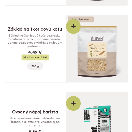
Pre rušná rána
+
Základ na škoricovú kašu
Základ na škoricovú kašu bez lepku,
minútová príprava, sladené panelou.
Jemné bezlepkové vločky s ryžovým
proteínom.
4.49 €
Viac kusov od 3.5 €
500 g
+
Ovsený nápoj barista
Krémová konzistencia ideálna na
šľahanie a latte art, vhodná aj na
varenie.
3.36 €