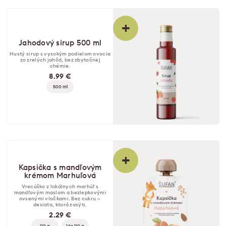
+
Jahodový sirup 500 ml
Hustý sirup s vysokým podielom ovocia
zo zrelých jahôd, bez zbytočnej
chémie.
8.99 €
500 ml
+
Kapsička s mandľovým
krémom Marhuľová
Vrecúško z lokálnych marhúľ s
mandľovým maslom a bezlepkovými
ovsenými vločkami. Bez cukru —
desiata, ktorá zasýti.
2.29 €
110 g
14x 110 g