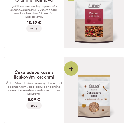
Granola malinová
Lyofilizované maliny zapečené v
orechovom masle, vysoký podiel
ovocia, chrumkavá štruktúra.
Bezlepková.
13.59 €
440 g
+
Čokoládová kaša s
lieskovými orechmi
Čokoládová kaša s lieskovými orechmi
a semienkami, bez lepku a pridaného
cukru. Remeselná výroba, minútová
príprava.
8.09 €
250 g