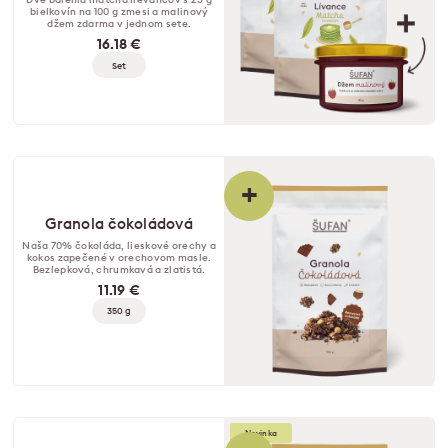
bielkovín na 100 g zmesi a malinový
džem zdarma v jednom sete.
16.18 €
Set
+
Granola čokoládová
Naša 70% čokoláda, lieskové orechy a
kokos zapečené v orechovom masle.
Bezlepková, chrumkavá a zlatistá.
11.19 €
350 g
Novinka