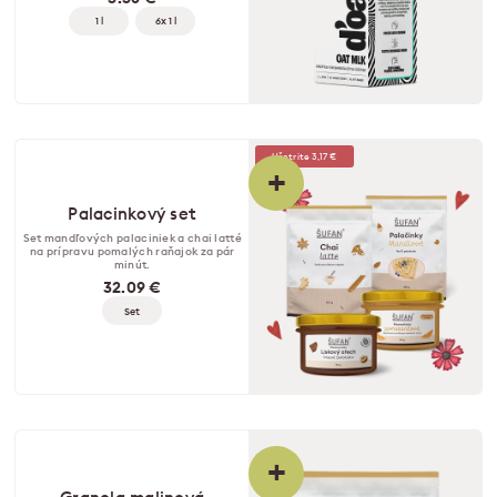
1 l
6x 1 l
Ušetrite 3,17 €
+
Palacinkový set
Set mandľových palaciniek a chai latté
na prípravu pomalých raňajok za pár
minút.
32.09 €
Set
+