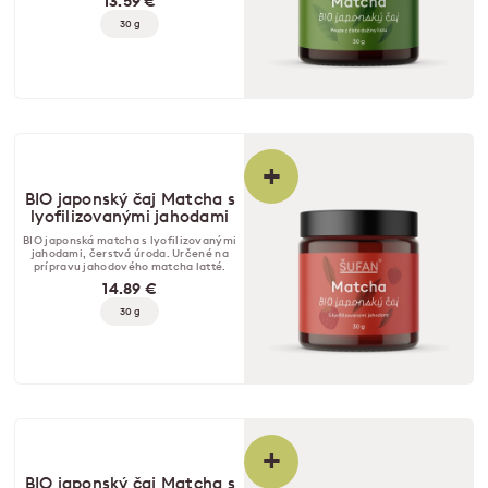
13.59 €
30 g
+
BIO japonský čaj Matcha s
lyofilizovanými jahodami
BIO japonská matcha s lyofilizovanými
jahodami, čerstvá úroda. Určené na
prípravu jahodového matcha latté.
14.89 €
30 g
+
BIO japonský čaj Matcha s