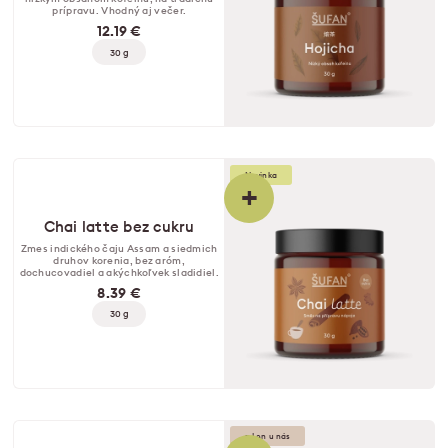
prípravu. Vhodný aj večer.
12.19 €
30 g
Novinka
+
Chai latte bez cukru
Zmes indického čaju Assam a siedmich
druhov korenia, bez aróm,
dochucovadiel a akýchkoľvek sladidiel.
8.39 €
30 g
♥️ Len u nás