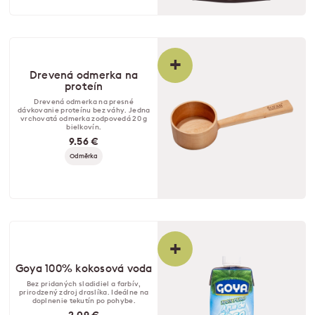
+
Drevená odmerka na
proteín
Drevená odmerka na presné
dávkovanie proteínu bez váhy. Jedna
vrchovatá odmerka zodpovedá 20 g
bielkovín.
9.56 €
Odměrka
+
Goya 100% kokosová voda
Bez pridaných sladidiel a farbív,
prirodzený zdroj draslíka. Ideálne na
doplnenie tekutín po pohybe.