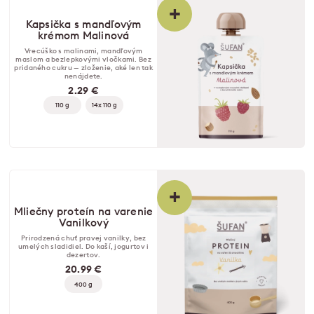
+
Kapsička s mandľovým
krémom Malinová
Vrecúško s malinami, mandľovým
maslom a bezlepkovými vločkami. Bez
pridaného cukru — zloženie, aké len tak
nenájdete.
2.29 €
110 g
14x 110 g
+
Mliečny proteín na varenie
Vanilkový
Prirodzená chuť pravej vanilky, bez
umelých sladidiel. Do kaší, jogurtov i
dezertov.
20.99 €
400 g