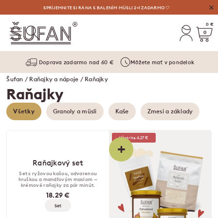
VÝHODNÉ AUGUSTOVÉ OSVIEŽENIE: LIMONÁDY, MASLÁ A VYLAĎENÉ SETY ⛱️
SPRÍJEMNITE SI RÁNA S BALENÍM MÜSLI 2+1 ZADARMO 🤍
0 €
0
Doprava zadarmo nad 60 €
Môžete mať v pondelok
Šufan
/
Raňajky a nápoje
/ Raňajky
Raňajky
Všetky
Granoly a müsli
Kaše
Zmesi a základy
Ušetrite 4,27 €
+
Raňajkový set
Set s ryžovou kašou, odvarenou
hruškou a mandľovým maslom —
krémové raňajky za pár minút.
18.29 €
Set