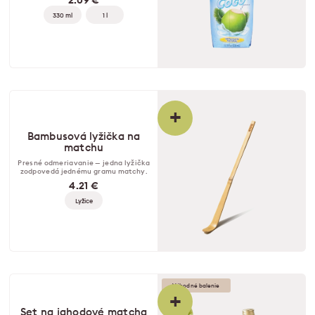
2.09 €
330 ml
1 l
+
Bambusová lyžička na
matchu
Presné odmeriavanie — jedna lyžička
zodpovedá jednému gramu matchy.
4.21 €
Lyžice
Výhodné balenie
+
Set na jahodové matcha