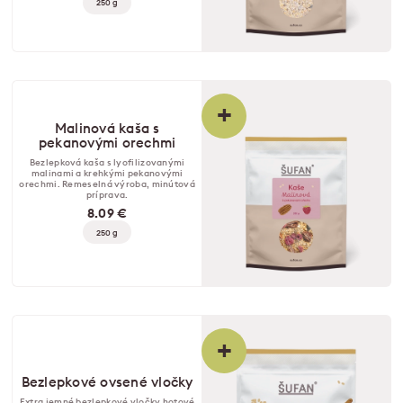
250 g
+
Malinová kaša s
pekanovými orechmi
Bezlepková kaša s lyofilizovanými
malinami a krehkými pekanovými
orechmi. Remeselná výroba, minútová
príprava.
8.09 €
250 g
+
Bezlepkové ovsené vločky
Extra jemné bezlepkové vločky hotové