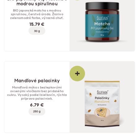
modrou spirulinou
BIO japonská matcha s modrou
spirulinou, čerstvá úroda. Žiarivo
zelenomodrá farba, výrazná chuť.
15.79 €
30 g
+
Mandľové palacinky
Mandľová múka s bezlepkovými
ovsenými vločkami bez pridaného
cukru. Vysoký podiel bielkovín, rýchla
príprava palaciniek.
6.79 €
250 g