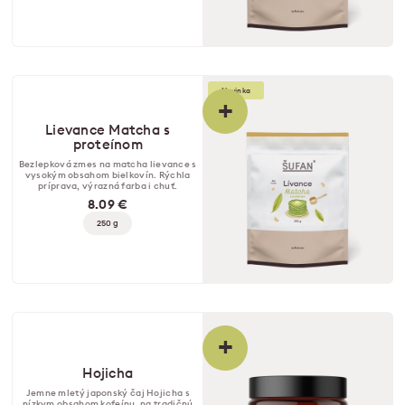
Novinka
+
Lievance Matcha s
proteínom
Bezlepková zmes na matcha lievance s
vysokým obsahom bielkovín. Rýchla
príprava, výrazná farba i chuť.
8.09 €
250 g
+
Hojicha
Jemne mletý japonský čaj Hojicha s
nízkym obsahom kofeínu, na tradičnú