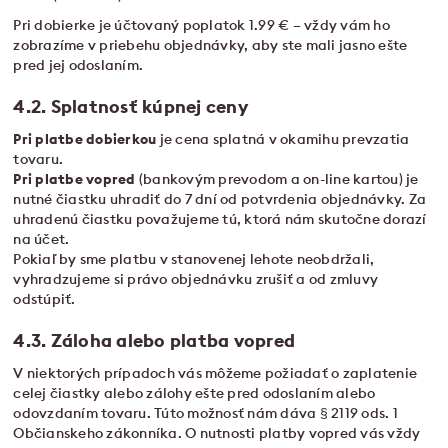
Pri dobierke je účtovaný poplatok 1.99 € – vždy vám ho
zobrazíme v priebehu objednávky, aby ste mali jasno ešte
pred jej odoslaním.
4.2. Splatnosť kúpnej ceny
Pri platbe dobierkou
je cena splatná v okamihu prevzatia
tovaru.
Pri platbe vopred
(bankovým prevodom a on-line kartou) je
nutné čiastku uhradiť do 7 dní od potvrdenia objednávky. Za
uhradenú čiastku považujeme tú, ktorá nám skutočne dorazí
na účet.
Pokiaľ by sme platbu v stanovenej lehote neobdržali,
vyhradzujeme si právo objednávku zrušiť a od zmluvy
odstúpiť.
4.3. Záloha alebo platba vopred
V niektorých prípadoch vás môžeme požiadať o zaplatenie
celej čiastky alebo zálohy ešte pred odoslaním alebo
odovzdaním tovaru. Túto možnosť nám dáva § 2119 ods. 1
Občianskeho zákonníka. O nutnosti platby vopred vás vždy