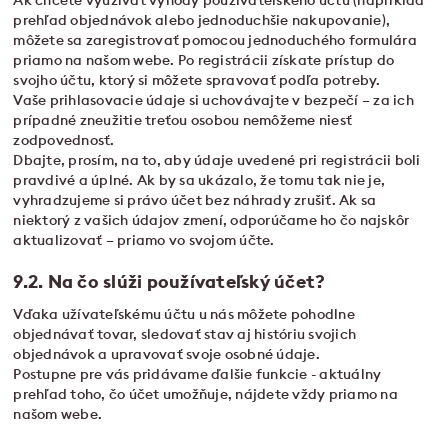
Ak chcete využívať výhody používateľského účtu (napríklad
prehľad objednávok alebo jednoduchšie nakupovanie),
môžete sa zaregistrovať pomocou jednoduchého formulára
priamo na našom webe. Po registrácii získate prístup do
svojho účtu, ktorý si môžete spravovať podľa potreby.
Vaše prihlasovacie údaje si uchovávajte v bezpečí – za ich
prípadné zneužitie treťou osobou nemôžeme niesť
zodpovednosť.
Dbajte, prosím, na to, aby údaje uvedené pri registrácii boli
pravdivé a úplné. Ak by sa ukázalo, že tomu tak nie je,
vyhradzujeme si právo účet bez náhrady zrušiť. Ak sa
niektorý z vašich údajov zmení, odporúčame ho čo najskôr
aktualizovať – priamo vo svojom účte.
9.2. Na čo slúži používateľský účet?
Vďaka užívateľskému účtu u nás môžete pohodlne
objednávať tovar, sledovať stav aj históriu svojich
objednávok a upravovať svoje osobné údaje.
Postupne pre vás pridávame ďalšie funkcie - aktuálny
prehľad toho, čo účet umožňuje, nájdete vždy priamo na
našom webe.