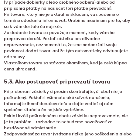
(v prípade dobierky alebo osobného odberu) alebo od
pripísania platby na náš účet (pri platbe prevodom).
Pri tovare, ktorý nie je aktuálne skladom, vás budeme o
termíne odoslania informovať. Urobíme maximum pre to, aby
sa k vám dostalo čo najskôr.
Za dodanie tovaru sa považuje moment, kedy vám ho
prepravca doručí. Pokiaľ zásielku bezdôvodne
neprevezmete, neznamená to, že sme nedodržali svoju
povinnosť dodať tovar, ani že tým automaticky odstupujete
od zmluvy.
Vlastníkom tovaru sa stávate okamihom, keď je celá kúpna
cena uhradená.
5.3. Ako postupovať pri prevzatí tovaru
Pri preberaní zásielky si prosím skontrolujte, či obal nie je
poškodený. Pokiaľ si všimnete akékoľvek narušenie,
informujte ihneď doručovateľa a dajte vedieť aj nám –
spoločne situáciu čo najskôr vyriešime.
Pokiaľ kvôli poškodenému obalu zásielku neprevezmete, nie
je to problém – rozhodne to nebudeme považovať za
bezdôvodné odmietnutie.
Zodpovednosť za tovar (vrátane rizika jeho poškodenia alebo