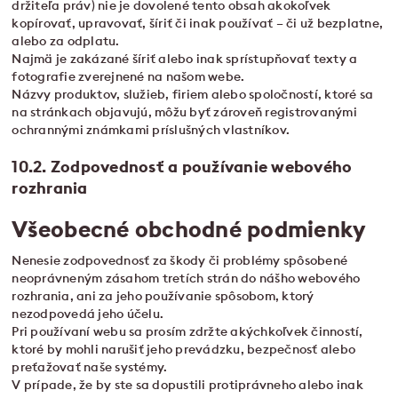
držiteľa práv) nie je dovolené tento obsah akokoľvek
kopírovať, upravovať, šíriť či inak používať – či už bezplatne,
alebo za odplatu.
Najmä je zakázané šíriť alebo inak sprístupňovať texty a
fotografie zverejnené na našom webe.
Názvy produktov, služieb, firiem alebo spoločností, ktoré sa
na stránkach objavujú, môžu byť zároveň registrovanými
ochrannými známkami príslušných vlastníkov.
10.2. Zodpovednosť a používanie webového
rozhrania
Všeobecné obchodné podmienky
Nenesie zodpovednosť za škody či problémy spôsobené
neoprávneným zásahom tretích strán do nášho webového
rozhrania, ani za jeho používanie spôsobom, ktorý
nezodpovedá jeho účelu.
Pri používaní webu sa prosím zdržte akýchkoľvek činností,
ktoré by mohli narušiť jeho prevádzku, bezpečnosť alebo
preťažovať naše systémy.
V prípade, že by ste sa dopustili protiprávneho alebo inak