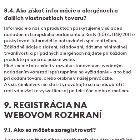
8.4. Ako získať informácie o alergénoch a
ďalších vlastnostiach tovaru?
Informácie o našich produktoch poskytujeme v súlade s
nariadením Európskeho parlamentu a Rady (EÚ) č. 1169/2011 o
poskytovaní informácií o potravinách spotrebiteľom.
Základné údaje o zložení, skladovaní, dátume minimálnej
trvanlivosti a prípadných alergénoch nájdete pri každom
produkte priamo na našom webe.
Plné znenie informácií v rozsahu stanovenom uvedeným
nariadením vám radi sprístupníme na vyžiadanie – a to buď
pri dodaní tovaru, alebo osobne v našej prevádzke.
Ak si s čímkoľvek nie ste istí, neváhajte sa na nás obrátiť –
radi vám všetko vysvetlíme aj po telefóne alebo e-mailom.
9. REGISTRÁCIA NA
WEBOVOM ROZHRANÍ
9.1. Ako sa môžete zaregistrovať?