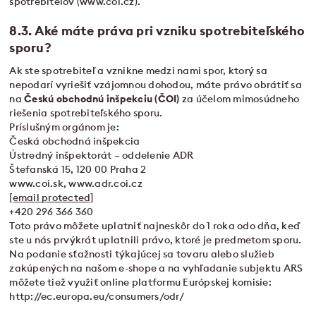
spotrebiteľov (www.coi.cz).
8.3. Aké máte práva pri vzniku spotrebiteľského
sporu?
Ak ste spotrebiteľ a vznikne medzi nami spor, ktorý sa
nepodarí vyriešiť vzájomnou dohodou, máte právo obrátiť sa
na
Českú obchodnú inšpekciu (ČOI)
za účelom mimosúdneho
riešenia spotrebiteľského sporu.
Príslušným orgánom je:
Česká obchodná inšpekcia
Ústredný inšpektorát – oddelenie ADR
Štefanská 15, 120 00 Praha 2
www.coi.sk, www.adr.coi.cz
[email protected]
+420 296 366 360
Toto právo môžete uplatniť najneskôr do 1 roka odo dňa, keď
ste u nás prvýkrát uplatnili právo, ktoré je predmetom sporu.
Na podanie sťažnosti týkajúcej sa tovaru alebo služieb
zakúpených na našom e-shope a na vyhľadanie subjektu ARS
môžete tiež využiť online platformu Európskej komisie:
http://ec.europa.eu/consumers/odr/