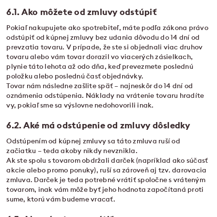
6.1. Ako môžete od zmluvy odstúpiť
Pokiaľ nakupujete ako spotrebiteľ, máte podľa zákona právo
odstúpiť od kúpnej zmluvy bez udania dôvodu do 14 dní od
prevzatia tovaru. V prípade, že ste si objednali viac druhov
tovaru alebo vám tovar dorazil vo viacerých zásielkach,
plynie táto lehota až odo dňa, keď prevezmete poslednú
položku alebo poslednú časť objednávky.
Tovar nám následne zašlite späť – najneskôr do 14 dní od
oznámenia odstúpenia. Náklady na vrátenie tovaru hradíte
vy, pokiaľ sme sa výslovne nedohovorili inak.
6.2. Aké má odstúpenie od zmluvy dôsledky
Odstúpením od kúpnej zmluvy sa táto zmluva ruší od
začiatku – teda akoby nikdy nevznikla.
Ak ste spolu s tovarom obdržali darček (napríklad ako súčasť
akcie alebo promo ponuky), ruší sa zároveň aj tzv. darovacia
zmluva. Darček je teda potrebné vrátiť spoločne s vráteným
tovarom, inak vám môže byť jeho hodnota započítaná proti
sume, ktorú vám budeme vracať.