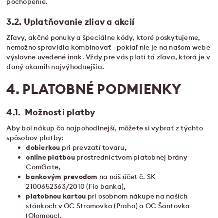
pochopenie.
3.2. Uplatňovanie zliav a akcií
Zľavy, akčné ponuky a špeciálne kódy, ktoré poskytujeme,
nemožno spravidla kombinovať - pokiaľ nie je na našom webe
výslovne uvedené inak. Vždy pre vás platí tá zľava, ktorá je v
daný okamih najvýhodnejšia.
4. PLATOBNÉ PODMIENKY
4.1. Možnosti platby
Aby bol nákup čo najpohodlnejší, môžete si vybrať z týchto
spôsobov platby:
dobierkou
pri prevzatí tovaru,
online platbou
prostredníctvom platobnej brány
ComGate,
bankovým prevodom
na náš účet č. SK
2100652363/2010 (Fio banka),
platobnou kartou
pri osobnom nákupe na našich
stánkoch v OC Stromovka (Praha) a OC Šantovka
(Olomouc).