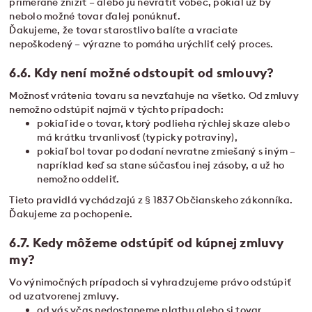
primerane znížiť – alebo ju nevrátiť vôbec, pokiaľ už by
nebolo možné tovar ďalej ponúknuť.
Ďakujeme, že tovar starostlivo balíte a vraciate
nepoškodený – výrazne to pomáha urýchliť celý proces.
6.6. Kdy není možné odstoupit od smlouvy?
Možnosť vrátenia tovaru sa nevzťahuje na všetko. Od zmluvy
nemožno odstúpiť najmä v týchto prípadoch:
pokiaľ ide o tovar, ktorý podlieha rýchlej skaze alebo
má krátku trvanlivosť (typicky potraviny),
pokiaľ bol tovar po dodaní nevratne zmiešaný s iným –
napríklad keď sa stane súčasťou inej zásoby, a už ho
nemožno oddeliť.
Tieto pravidlá vychádzajú z § 1837 Občianskeho zákonníka.
Ďakujeme za pochopenie.
6.7. Kedy môžeme odstúpiť od kúpnej zmluvy
my?
Vo výnimočných prípadoch si vyhradzujeme právo odstúpiť
od uzatvorenej zmluvy.
od vás včas nedostaneme platbu alebo si tovar