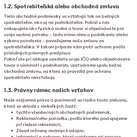
1.2. Spotrebiteľská alebo obchodná zmluva
Tieto obchodné podmienky sa vzťahujú tak na bežných
spotrebiteľov, ako aj na podnikateľov. Pokiaľ u nás
nakupujete ako fyzická osoba a tovar si objednávate pre
svoju osobnú potrebu – teda mimo rámca podnikania alebo
výkonu povolania – považujeme našu zmluvu za
spotrebiteľskú. V takom prípade vám patrí ochrana podľa
príslušných právnych predpisov.
Pokiaľ ale pri nákupe uvediete svoje IČO alebo objednávate
tovar v súvislosti s podnikaním, uzatvárame spolu bežnú
obchodnú zmluvu, na ktorú sa pravidlá pre ochranu
spotrebiteľa nevzťahujú.
1.3. Právny rámec našich vzťahov
Naše vzájomné práva a povinnosti sa riadia touto zmluvou,
ktorá sa skladá z niekoľkých častí:
týchto všeobecných obchodných podmienok,
Reklamačného poriadku, podľa ktorého postupujeme
pri riešení reklamácií,
Zásad ochrany osobných údajov,
informácií a pokynov, ktoré uvádzame pri procese