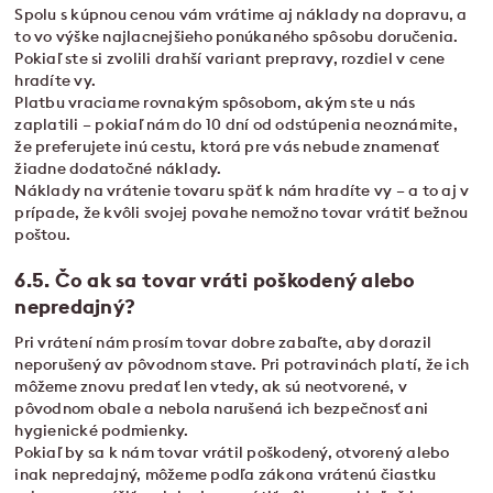
Spolu s kúpnou cenou vám vrátime aj náklady na dopravu, a
to vo výške najlacnejšieho ponúkaného spôsobu doručenia.
Pokiaľ ste si zvolili drahší variant prepravy, rozdiel v cene
hradíte vy.
Platbu vraciame rovnakým spôsobom, akým ste u nás
zaplatili – pokiaľ nám do 10 dní od odstúpenia neoznámite,
že preferujete inú cestu, ktorá pre vás nebude znamenať
žiadne dodatočné náklady.
Náklady na vrátenie tovaru späť k nám hradíte vy – a to aj v
prípade, že kvôli svojej povahe nemožno tovar vrátiť bežnou
poštou.
6.5. Čo ak sa tovar vráti poškodený alebo
nepredajný?
Pri vrátení nám prosím tovar dobre zabaľte, aby dorazil
neporušený av pôvodnom stave. Pri potravinách platí, že ich
môžeme znovu predať len vtedy, ak sú neotvorené, v
pôvodnom obale a nebola narušená ich bezpečnosť ani
hygienické podmienky.
Pokiaľ by sa k nám tovar vrátil poškodený, otvorený alebo
inak nepredajný, môžeme podľa zákona vrátenú čiastku