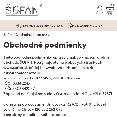
0 €
0
Doprava zadarmo nad 60 €
Môžete mať v utorok
Šufan
/ Obchodné podmienky
Obchodné podmienky
Tieto obchodné podmienky upravujú nákup v našom on-line
obchode ŠUFAN, ktorý nájdete na webových stránkach
www.sufan.sk (ďalej len „webové rozhranie) medzi:
našou spoločnosťou:
so sídlom Holická 1173/49a, 779 00 Olomouc
IČO: 03342247
DIČ: SK03342247
Zapísaná na Krajskom súde v Ostrave, oddiel C, vložka 59871
adresa na doručovanie: Uničovská 1324/21. 784 01 Litovel
telefónne číslo: +420 252 252 095
kontaktný e-mail:
[email protected]