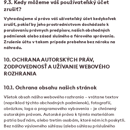
9.3. Kedy môžeme váš používateľský účet
zrušiť?
Vyhradzujeme si právo váš užívateľský účet kedykoľvek
zrušiť, pokiaľ by jeho prostredníctvom dochádzalo k
porušovaniu právnych predpisov, našich obchodných
podmienok alebo zásad slušného a férového správania.
Zrušenie účtu v takom prípade prebehne bez nároku na
náhradu.
10. OCHRANA AUTORSKÝCH PRÁV,
ZODPOVEDNOSŤ A UŽÍVANIE WEBOVÉHO
ROZHRANIA
10.1. Ochrana obsahu našich stránok
Všetok obsah nášho webového rozhrania – vrátane textov
(napríklad týchto obchodných podmienok), fotografií,
obrázkov, loga a programového vybavenia – je chránený
autorským právom. Autorské práva k týmto materiálom
patria buď nám, alebo tretím osobám, ktoré nám ich poskytli.
Bez nášho výslovného súhlasu (alebo súhlasu príslušného