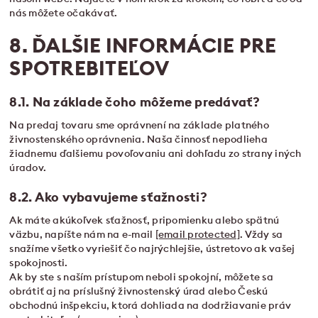
nás môžete očakávať.
8. ĎALŠIE INFORMÁCIE PRE
SPOTREBITEĽOV
8.1. Na základe čoho môžeme predávať?
Na predaj tovaru sme oprávnení na základe platného
živnostenského oprávnenia. Naša činnosť nepodlieha
žiadnemu ďalšiemu povoľovaniu ani dohľadu zo strany iných
úradov.
8.2. Ako vybavujeme sťažnosti?
Ak máte akúkoľvek sťažnosť, pripomienku alebo spätnú
väzbu, napíšte nám na e-mail
[email protected]
. Vždy sa
snažíme všetko vyriešiť čo najrýchlejšie, ústretovo ak vašej
spokojnosti.
Ak by ste s naším prístupom neboli spokojní, môžete sa
obrátiť aj na príslušný živnostenský úrad alebo Českú
obchodnú inšpekciu, ktorá dohliada na dodržiavanie práv