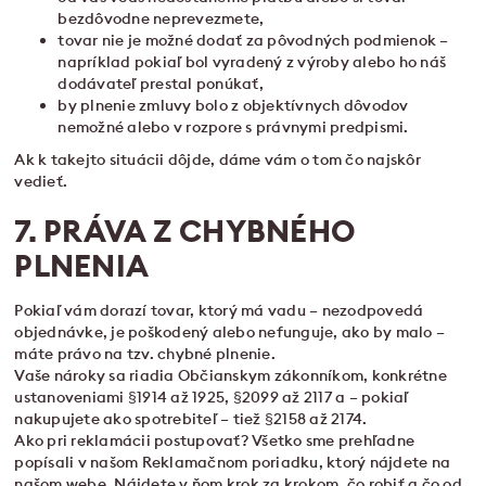
bezdôvodne neprevezmete,
tovar nie je možné dodať za pôvodných podmienok –
napríklad pokiaľ bol vyradený z výroby alebo ho náš
dodávateľ prestal ponúkať,
by plnenie zmluvy bolo z objektívnych dôvodov
nemožné alebo v rozpore s právnymi predpismi.
Ak k takejto situácii dôjde, dáme vám o tom čo najskôr
vedieť.
7. PRÁVA Z CHYBNÉHO
PLNENIA
Pokiaľ vám dorazí tovar, ktorý má vadu – nezodpovedá
objednávke, je poškodený alebo nefunguje, ako by malo –
máte právo na tzv. chybné plnenie.
Vaše nároky sa riadia Občianskym zákonníkom, konkrétne
ustanoveniami §1914 až 1925, §2099 až 2117 a – pokiaľ
nakupujete ako spotrebiteľ – tiež §2158 až 2174.
Ako pri reklamácii postupovať? Všetko sme prehľadne
popísali v našom Reklamačnom poriadku, ktorý nájdete na
našom webe. Nájdete v ňom krok za krokom, čo robiť a čo od