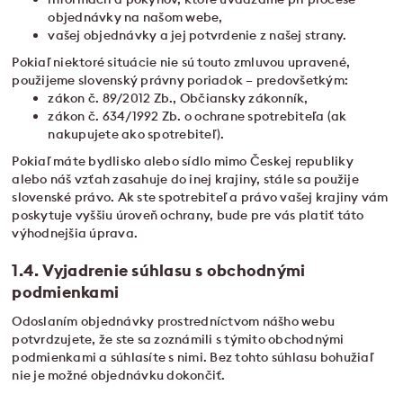
objednávky na našom webe,
vašej objednávky a jej potvrdenie z našej strany.
Pokiaľ niektoré situácie nie sú touto zmluvou upravené,
použijeme slovenský právny poriadok – predovšetkým:
zákon č. 89/2012 Zb., Občiansky zákonník,
zákon č. 634/1992 Zb. o ochrane spotrebiteľa (ak
nakupujete ako spotrebiteľ).
Pokiaľ máte bydlisko alebo sídlo mimo Českej republiky
alebo náš vzťah zasahuje do inej krajiny, stále sa použije
slovenské právo. Ak ste spotrebiteľ a právo vašej krajiny vám
poskytuje vyššiu úroveň ochrany, bude pre vás platiť táto
výhodnejšia úprava.
1.4. Vyjadrenie súhlasu s obchodnými
podmienkami
Odoslaním objednávky prostredníctvom nášho webu
potvrdzujete, že ste sa zoznámili s týmito obchodnými
podmienkami a súhlasíte s nimi. Bez tohto súhlasu bohužiaľ
nie je možné objednávku dokončiť.