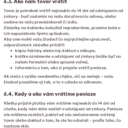
6.3. Ako nám tovar vrátiť
Tovar je potrebné vrátiť najneskôr do 14 dní od odstúpenia od
zmluvy - buď zaslaním na našu doručovaciu adresu, alebo
osobne na našu prevádzkareň či sídlo.
Zásielky na dobierku bohužiaľ nepreberáme, prosíme teda o
ich neposielanie týmto spôsobom.
Aby sme mohli vašu žiadosť čo najrýchlejšie spracovať,
odporúčame k zásielke priložiť:
kópiu faktúry alebo iný doklad o nákupe,
krátke oznámenie o odstúpení od zmluvy (môže byť na
našom formulári alebo spísané voľne),
informáciu o tom, ako si prajete vrátiť peniaze.
Ak niečo z vyššie uvedeného chýba, nič sa nedeje – vašu
žiadosť posúdime aj tak, a to v súlade so zákonom.
6.4. Kedy a ako vám vrátime peniaze
Všetky prijaté platby vám vrátime najneskôr do 14 dní od
chvíle, kedy nám dáte vedieť o odstúpení od zmluvy. Peniaze
ale môžeme zadržať, pokiaľ od vás nedostaneme vrátený
tovar alebo doklad o tom, že ste ho odoslali – podľa toho, čo
nastane skôr.