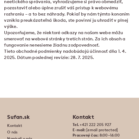
neetického správania, vyhradzujeme si právo obmedziť,
pozastaviť alebo úplne zrušiť váš prístup k webovému
rozhraniu – a to bez náhrady. Pokiaľ by nám týmto konaním
vznikla preukázateľná škoda, ste povinní ju uhradiť v plnej
výške.
Upozorňujeme, že niektoré odkazy na našom webe môžu
smerovať na webové stránky tretích strán. Za ich obsah a
fungovanie nenesieme žiadnu zodpovednosť.
Tieto obchodné podmienky nadobúdajú účinnosť dňa 1. 4.
2025. Dátum poslednej revízie: 28. 7. 2025.
Sufan.sk
Kontakt
Tel.
+421 222 205 927
Kontakt
E-mail:
[email protected]
O nás
Pracovný čas:
8:00–16:00
Napísali o nás