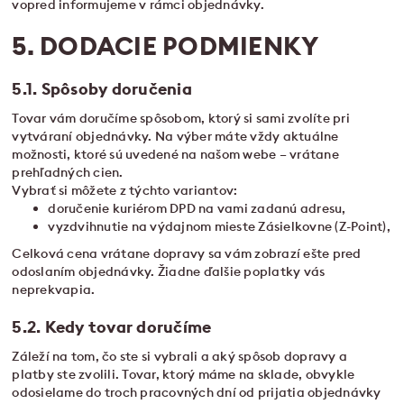
vopred informujeme v rámci objednávky.
5. DODACIE PODMIENKY
5.1. Spôsoby doručenia
Tovar vám doručíme spôsobom, ktorý si sami zvolíte pri
vytváraní objednávky. Na výber máte vždy aktuálne
možnosti, ktoré sú uvedené na našom webe – vrátane
prehľadných cien.
Vybrať si môžete z týchto variantov:
doručenie kuriérom DPD na vami zadanú adresu,
vyzdvihnutie na výdajnom mieste Zásielkovne (Z-Point),
Celková cena vrátane dopravy sa vám zobrazí ešte pred
odoslaním objednávky. Žiadne ďalšie poplatky vás
neprekvapia.
5.2. Kedy tovar doručíme
Záleží na tom, čo ste si vybrali a aký spôsob dopravy a
platby ste zvolili. Tovar, ktorý máme na sklade, obvykle
odosielame do troch pracovných dní od prijatia objednávky