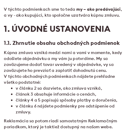
V týchto podmienkach sme to teda
my – ako predávajúci
,
a vy - ako kupujúci, kto spoločne uzatvára kúpnu zmluvu.
1. ÚVODNÉ USTANOVENIA
1.1. Zhrnutie obsahu obchodných podmienok
Kúpna zmluva vzniká medzi nami a vami v momente, kedy
odošlete objednávku a my vám ju potvrdíme. My sa
zaväzujeme dodať tovar uvedený v objednávke, vy sa
zaväzujete ho prevziať a zaplatiť dohodnutú cenu.
V týchto obchodných podmienkach nájdete prehľadne
všetko podstatné:
v článku 2 sa dozviete, ako zmluva vzniká,
článok 3 obsahuje informácie o cenách,
články 4 a 5 popisujú spôsoby platby a doručenia,
v článku 6 nájdete podmienky pre odstúpenie od
zmluvy.
Reklamácia sa potom riadi samostatným Reklamačným
poriadkom, ktorý je taktiež dostupný na našom webe.