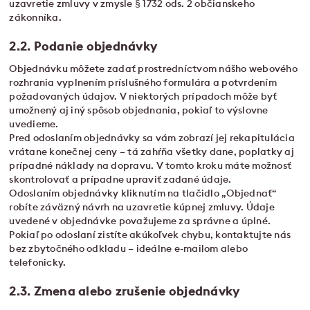
uzavretie zmluvy v zmysle § 1732 ods. 2 občianskeho
zákonníka.
2.2. Podanie objednávky
Objednávku môžete zadať prostredníctvom nášho webového
rozhrania vyplnením príslušného formulára a potvrdením
požadovaných údajov. V niektorých prípadoch môže byť
umožnený aj iný spôsob objednania, pokiaľ to výslovne
uvedieme.
Pred odoslaním objednávky sa vám zobrazí jej rekapitulácia
vrátane konečnej ceny – tá zahŕňa všetky dane, poplatky aj
prípadné náklady na dopravu. V tomto kroku máte možnosť
skontrolovať a prípadne upraviť zadané údaje.
Odoslaním objednávky kliknutím na tlačidlo „Objednať“
robíte záväzný návrh na uzavretie kúpnej zmluvy. Údaje
uvedené v objednávke považujeme za správne a úplné.
Pokiaľ po odoslaní zistíte akúkoľvek chybu, kontaktujte nás
bez zbytočného odkladu – ideálne e-mailom alebo
telefonicky.
2.3. Zmena alebo zrušenie objednávky