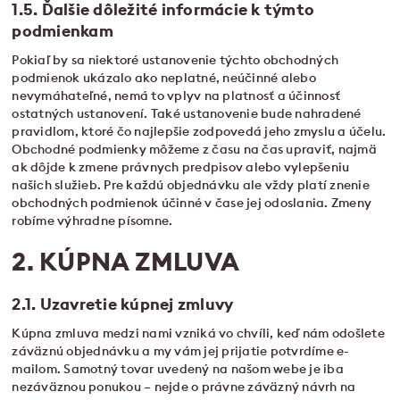
1.5. Ďalšie dôležité informácie k týmto
podmienkam
Pokiaľ by sa niektoré ustanovenie týchto obchodných
podmienok ukázalo ako neplatné, neúčinné alebo
nevymáhateľné, nemá to vplyv na platnosť a účinnosť
ostatných ustanovení. Také ustanovenie bude nahradené
pravidlom, ktoré čo najlepšie zodpovedá jeho zmyslu a účelu.
Obchodné podmienky môžeme z času na čas upraviť, najmä
ak dôjde k zmene právnych predpisov alebo vylepšeniu
našich služieb. Pre každú objednávku ale vždy platí znenie
obchodných podmienok účinné v čase jej odoslania. Zmeny
robíme výhradne písomne.
2. KÚPNA ZMLUVA
2.1. Uzavretie kúpnej zmluvy
Kúpna zmluva medzi nami vzniká vo chvíli, keď nám odošlete
záväznú objednávku a my vám jej prijatie potvrdíme e-
mailom. Samotný tovar uvedený na našom webe je iba
nezáväznou ponukou – nejde o právne záväzný návrh na