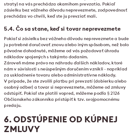
straty) na vás prechádza okamihom prevzatia. Pokiaľ
zásielku bez vážneho dôvodu neprevezmete, zodpovednosť
prechádza vo chvíli, keď ste ju prevziať mali.
5.4. Čo sa stane, keď si tovar neprevezmete
Pokiaľ si zásielku bez vážneho dôvodu neprevezmete a bude
ju potrebné doručovať znovu alebo iným spôsobom, než bolo
pôvodne dohodnuté, môžeme od vás požadovať úhradu
nákladov spojených s takýmto dodaním.
Zároveň máme právo na náhradu ďalších nákladov, ktoré
nám v súvislosti s neúspešným doručením vznikli - napríklad
za uskladnenie tovaru alebo administratívne náklady.
V prípade, že ste zvolili platbu pri prevzatí (dobierku alebo
osobný odber) a tovar si neprevezmete, môžeme od zmluvy
odstúpiť. Pokiaľ ste platili vopred, môžeme podľa § 2126
Občianskeho zákonníka pristúpiť k tzv. svojpomocnému
predaju.
6. ODSTÚPENIE OD KÚPNEJ
ZMLUVY