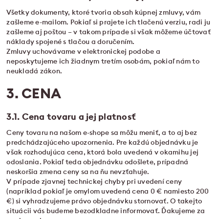
Všetky dokumenty, ktoré tvoria obsah kúpnej zmluvy, vám
zašleme e-mailom. Pokiaľ si prajete ich tlačenú verziu, radi ju
zašleme aj poštou – v takom prípade si však môžeme účtovať
náklady spojené s tlačou a doručením.
Zmluvy uchovávame v elektronickej podobe a
neposkytujeme ich žiadnym tretím osobám, pokiaľ nám to
neukladá zákon.
3. CENA
3.1. Cena tovaru a jej platnosť
Ceny tovaru na našom e-shope sa môžu meniť, a to aj bez
predchádzajúceho upozornenia. Pre každú objednávku je
však rozhodujúca cena, ktorá bola uvedená v okamihu jej
odoslania. Pokiaľ teda objednávku odošlete, prípadná
neskoršia zmena ceny sa na ňu nevzťahuje.
V prípade zjavnej technickej chyby pri uvedení ceny
(napríklad pokiaľ je omylom uvedená cena 0 € namiesto 200
€) si vyhradzujeme právo objednávku stornovať. O takejto
situácii vás budeme bezodkladne informovať. Ďakujeme za