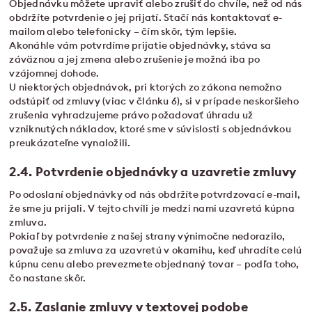
Objednávku môžete upraviť alebo zrušiť do chvíle, než od nás
obdržíte potvrdenie o jej prijatí. Stačí nás kontaktovať e-
mailom alebo telefonicky – čím skôr, tým lepšie.
Akonáhle vám potvrdíme prijatie objednávky, stáva sa
záväznou a jej zmena alebo zrušenie je možná iba po
vzájomnej dohode.
U niektorých objednávok, pri ktorých zo zákona nemožno
odstúpiť od zmluvy (viac v článku 6), si v prípade neskoršieho
zrušenia vyhradzujeme právo požadovať úhradu už
vzniknutých nákladov, ktoré sme v súvislosti s objednávkou
preukázateľne vynaložili.
2.4. Potvrdenie objednávky a uzavretie zmluvy
Po odoslaní objednávky od nás obdržíte potvrdzovací e-mail,
že sme ju prijali. V tejto chvíli je medzi nami uzavretá kúpna
zmluva.
Pokiaľ by potvrdenie z našej strany výnimočne nedorazilo,
považuje sa zmluva za uzavretú v okamihu, keď uhradíte celú
kúpnu cenu alebo prevezmete objednaný tovar – podľa toho,
čo nastane skôr.
2.5. Zaslanie zmluvy v textovej podobe