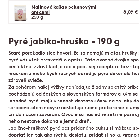
Malinová kaša s pekanovými
8,09 €
orechmi
250 g
Pyré jablko-hruška - 190 g
Staré porekadlo síce hovorí, že sa nemajú miešať hrušky 
pyré vás však presvedčí o opaku. Táto ovocná dvojka spo
perfektne, zvlášť keď je reč o poctivej receptúre bez st
hruškám z niekoľkých rôznych odrôd je pyré dokonale hus
zároveň svieže.
Za pohárom našej výživy nehľadajte žiadny spletitý príbe
pochádzajú od českých a slovenských farmárov a kým sa
lahodné pyré, majú v sadoch dostatok času na to, aby do
spracovateľom navyše nasleduje ručné preberanie a um
pri domácom zaváraní. Ovocie sa následne šetrne pasíruje
neho nestane dokonale jemná dreň.
Jablčno-hruškové pyré bez pridaného cukru si môžete sp
dopriať len tak ako rýchlu desiatu, pridať si ho ku granol