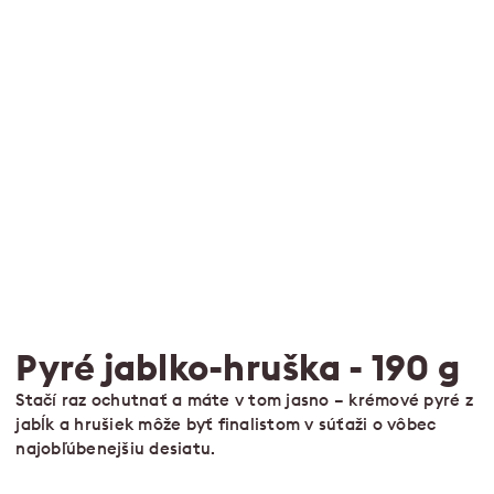
Pyré jablko-hruška
- 190 g
Stačí raz ochutnať a máte v tom jasno – krémové pyré z
jabĺk a hrušiek môže byť finalistom v súťaži o vôbec
najobľúbenejšiu desiatu.