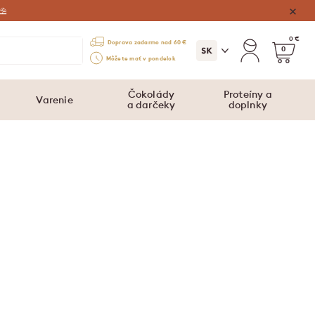
⛱️
0 €
Doprava zadarmo nad 60 €
0
Môžete mať v pondelok
Čokolády
Proteíny a
Varenie
a darčeky
doplnky