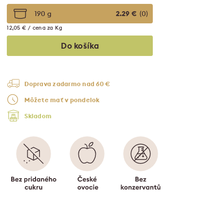
190 g
2.29 €
(0)
12,05 € / cena za Kg
Do košíka
Doprava zadarmo nad 60 €
Môžete mať v pondelok
Skladom