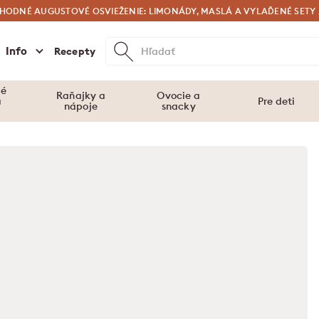
HODNÉ AUGUSTOVÉ OSVIEŽENIE: LIMONÁDY, MASLÁ A VYLAĎENÉ SETY 
SPRÍJEMNITE SI RÁNA S BALENÍM MÜSLI 2+1 ZADARMO 🤍
Info
Recepty
vé
Raňajky a
Ovocie a
a
Pre deti
nápoje
snacky