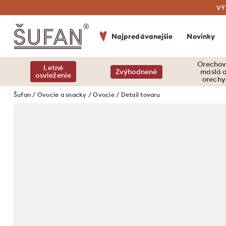
VÝ
Najpredávanejšie
Novinky
Orecho
Letné
Zvýhodnené
maslá 
osvieženie
orechy
Šufan
/
Ovocie a snacky
/
Ovocie
/ Detail tovaru