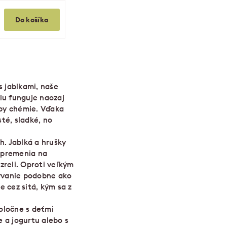
Do košíka
s jablkami, naše
lu funguje naozaj
opy chémie. Vďaka
té, sladké, no
h. Jablká a hrušky
 premenia na
zreli. Oproti veľkým
ývanie podobne ako
 cez sitá, kým sa z
oločne s deťmi
e a jogurtu alebo s