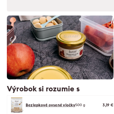
Výrobok si rozumie s
Bezlepkové ovsené vločky
500 g
3,19 €