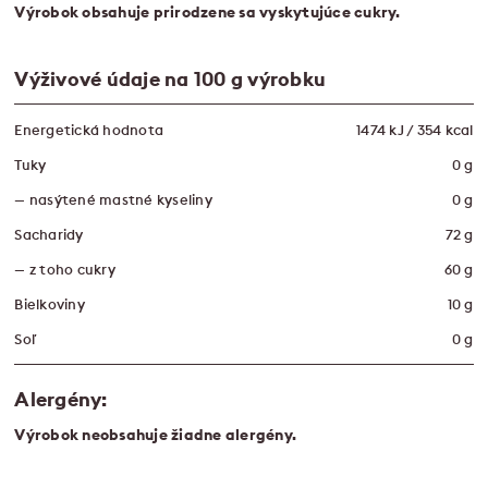
Výrobok obsahuje prirodzene sa
vyskytujúce cukry.
Výživové údaje na 100 g výrobku
Energetická hodnota
1474 kJ / 354 kcal
Tuky
0 g
— nasýtené mastné kyseliny
0 g
Sacharidy
72 g
— z toho cukry
60 g
Bielkoviny
10 g
Soľ
0 g
Alergény:
Výrobok neobsahuje žiadne alergény.