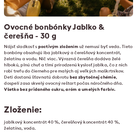
Ovocné bonbónky Jablko &
čerešňa - 30 g
Nájsť sladkosť s
poctivým
zložením
už nemusí byť veda. Tieto
bonbóny obsahujú iba jablkový a čerešňový koncentrát,
želatínu a vodu. Nič viac. Výrazná čerešňa dodáva želé
hlbokú, plnú chuť a tlmí prirodzenú kyslosť jablka, čo z nich
robí trefu do čierneho pre malých aj veľkých maškrtníkov.
Deti dostanú šťavnatú dobrotu
bez zbytočnej chémie
,
dospelí zasa skvelý ovocný reštart počas náročného dňa.
Všetko bez pridaného cukru, aróm a umelých farbív.
Zloženie:
jablkový koncentrát 40 %, čerešňový koncentrát 40 %,
želatína, voda.