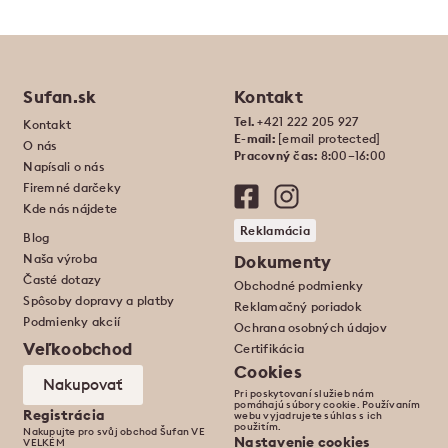
Sufan.sk
Kontakt
Tel.
+421 222 205 927
Kontakt
E-mail:
[email protected]
O nás
Pracovný čas:
8:00–16:00
Napísali o nás
Firemné darčeky
Kde nás nájdete
Reklamácia
Blog
Naša výroba
Dokumenty
Časté dotazy
Obchodné podmienky
Spôsoby dopravy a platby
Reklamačný poriadok
Podmienky akcií
Ochrana osobných údajov
Veľkoobchod
Certifikácia
Cookies
Nakupovať
Pri poskytovaní služieb nám
pomáhajú súbory cookie. Používaním
Registrácia
webu vyjadrujete súhlas s ich
použitím.
Nakupujte pro svůj obchod Šufan VE
Nastavenie cookies
VELKÉM