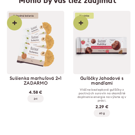
Mohlo by vás tiež zaujímať
Výhodné balenie
Novinka
+
+
Sušienka marhuľová 2+1
Guľôčky Jahodové s
ZADARMO
mandľami
Vláčne bezlepkové guľôčky z
4.58 €
poctivých surovín na okamžité
doplnenie energie na výlete aj v
2+1
práci.
2.29 €
60 g