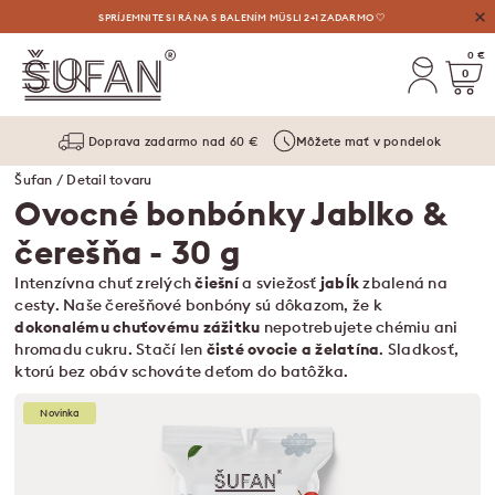
VÝHODNÉ AUGUSTOVÉ OSVIEŽENIE: LIMONÁDY, MASLÁ A VYLAĎENÉ SETY ⛱️
SPRÍJEMNITE SI RÁNA S BALENÍM MÜSLI 2+1 ZADARMO 🤍
0 €
0
Doprava zadarmo nad 60 €
Môžete mať v pondelok
Šufan
/ Detail tovaru
Ovocné bonbónky Jablko &
čerešňa
- 30 g
Intenzívna chuť zrelých
čiešní
a sviežosť
jabĺk
zbalená na
cesty. Naše čerešňové bonbóny sú dôkazom, že k
dokonalému chuťovému zážitku
nepotrebujete chémiu ani
hromadu cukru. Stačí len
čisté ovocie a želatína
. Sladkosť,
ktorú bez obáv schováte deťom do batôžka.
Novinka