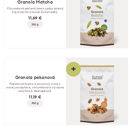
Granola Matcha
Chrumkavá pečená zmes spája zelený
čaj matcha a lesné čučoriedky.
11.69 €
350 g
+
Granola pekanová
Pekanové maslo a javorový sirup v
novej receptúre, chrumkavá a výrazne
orechová. Bezlepková.
11.19 €
350 g