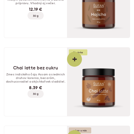
prípravu. Vhodný aj večer.
12.19 €
30 g
Novinka
+
Chai latte bez cukru
Zmes indického čaju Assam a siedmich
druhov korenia, bez aróm,
dochucovadiel a akýchkoľvek sladidiel.
8.39 €
30 g
♥️ Len u nás