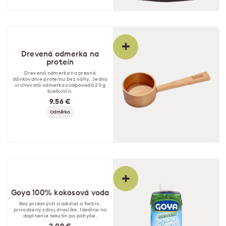
+
Drevená odmerka na
proteín
Drevená odmerka na presné
dávkovanie proteínu bez váhy. Jedna
vrchovatá odmerka zodpovedá 20 g
bielkovín.
9.56 €
Odměrka
+
Goya 100% kokosová voda
Bez pridaných sladidiel a farbív,
prirodzený zdroj draslíka. Ideálne na
doplnenie tekutín po pohybe.