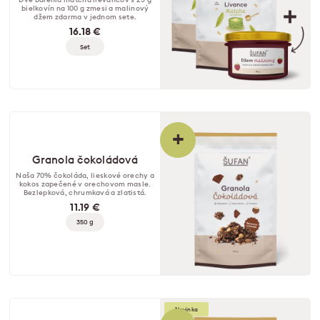
bielkovín na 100 g zmesi a malinový
džem zdarma v jednom sete.
16.18 €
Set
+
Granola čokoládová
Naša 70% čokoláda, lieskové orechy a
kokos zapečené v orechovom masle.
Bezlepková, chrumkavá a zlatistá.
11.19 €
350 g
Novinka