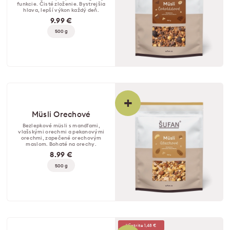
funkcie. Čisté zloženie. Bystrejšia
hlava, lepší výkon každý deň.
9.99 €
500 g
+
Müsli Orechové
Bezlepkové müsli s mandľami,
vlašskými orechmi a pekanovými
orechmi, zapečené orechovým
maslom. Bohaté na orechy.
8.99 €
500 g
Ušetrite 1,48 €