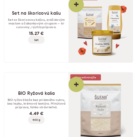
+
Set na škoricovú kašu
Set so škoricovou kašou, arašidovým
maslom a čakankovým sirupom — tri
suroviny, rýchla príprava.
15.27 €
Set
Najpredávanejšie
+
BIO Ryžová kaša
BIO ryžová kaša bez pridaného cukru,
bez lepku, krémová textúra. Minútová
príprava, ľahko stráviteľná.
4.49 €
400 g