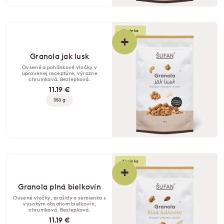
Novinka
+
Granola jak lusk
Ovsené a pohánkové vločky v
upravenej receptúre, výrazne
chrumkavá. Bezlepková.
11.19 €
350 g
Novinka
+
Granola plná bielkovín
Ovsené vločky, arašidy a semienka s
vysokým obsahom bielkovín,
chrumkavá. Bezlepková.
11.19 €