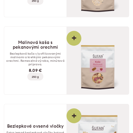
250 g
+
Malinová kaša s
pekanovými orechmi
Bezlepková kaša s lyofilizovanými
malinami a krehkými pekanovými
orechmi. Remeselná výroba, minútová
príprava.
8.09 €
250 g
+
Bezlepkové ovsené vločky
Extra jemné bezlepkové vločky hotové