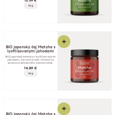
13.59 €
30 g
+
BIO japonský čaj Matcha s
lyofilizovanými jahodami
BIO japonská matcha s lyofilizovanými
jahodami, čerstvá úroda. Určené na
prípravu jahodového matcha latté.
14.89 €
30 g
+
BIO japonský čaj Matcha s