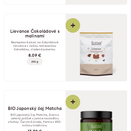
+
Lievance Čokoládové s
malinami
Bezlepková zmes na čokoládové
lievance s našou remeselnou
čokoládou, sladená panelou.
8.09 €
250 g
+
BIO Japonský čaj Matcha
BIO japonský čaj Matcha, žiarivo
zelený prášok s jemne nasladlou
chuťou. Čerstvá úroda, farma s 850-
ročnou tradíciou.