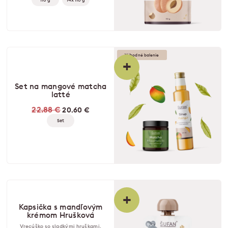
Výhodné balenie
+
Set na mangové matcha
latté
22.88 €
20.60 €
Set
+
Kapsička s mandľovým
krémom Hrušková
Vrecúško so sladkými hruškami,