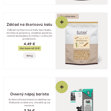
Pre rušná rána
+
Základ na škoricovú kašu
Základ na škoricovú kašu bez lepku,
minútová príprava, sladené panelou.
Jemné bezlepkové vločky s ryžovým
proteínom.
4.49 €
Viac kusov od 3.5 €
500 g
+
Ovsený nápoj barista
Krémová konzistencia ideálna na
šľahanie a latte art, vhodná aj na
varenie.
3.36 €