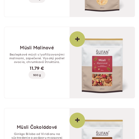
+
Müsli Malinové
Bezlepkové müsli s lyofilizovanými
malinami, zapečené. Vysoký podiel
ovocia, chrumkavá štruktúra.
11.79 €
500 g
+
Müsli Čokoládové
Ginkgo Biloba od Viridianu na
sústredenie a podporu mozgovej