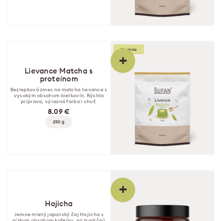
Novinka
+
Lievance Matcha s
proteínom
Bezlepková zmes na matcha lievance s
vysokým obsahom bielkovín. Rýchla
príprava, výrazná farba i chuť.
8.09 €
250 g
+
Hojicha
Jemne mletý japonský čaj Hojicha s
nízkym obsahom kofeínu, na tradičnú