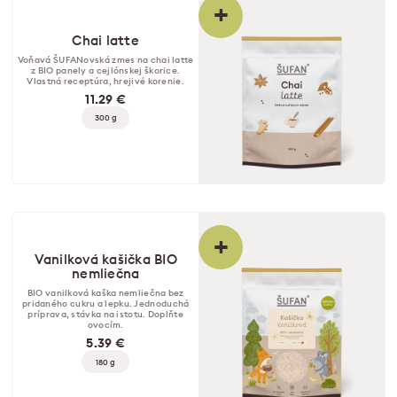
+
Chai latte
Voňavá ŠUFANovská zmes na chai latte
z BIO panely a cejlónskej škorice.
Vlastná receptúra, hrejivé korenie.
11.29 €
300 g
+
Vanilková kašička BIO
nemliečna
BIO vanilková kaška nemliečna bez
pridaného cukru a lepku. Jednoduchá
príprava, stávka na istotu. Doplňte
ovocím.
5.39 €
180 g