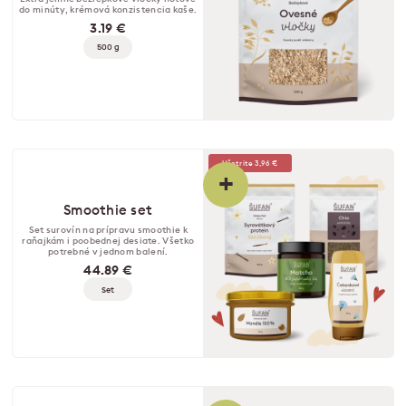
do minúty, krémová konzistencia kaše.
3.19 €
500 g
Ušetrite 3,96 €
+
Smoothie set
Set surovín na prípravu smoothie k
raňajkám i poobednej desiate. Všetko
potrebné v jednom balení.
44.89 €
Set