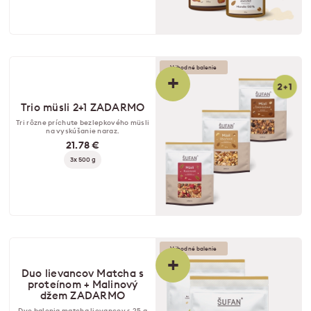
Výhodné balenie
+
Trio müsli 2+1 ZADARMO
Tri rôzne príchute bezlepkového müsli
na vyskúšanie naraz.
21.78 €
3x 500 g
Výhodné balenie
+
Duo lievancov Matcha s
proteínom + Malinový
džem ZADARMO
Dve balenia matcha lievancov s 25 g