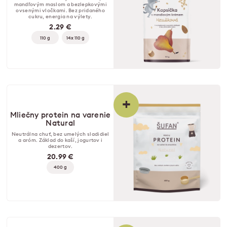
mandľovým maslom a bezlepkovými
ovsenými vločkami. Bez pridaného
cukru, energia na výlety.
2.29 €
110 g
14x 110 g
+
Mliečny protein na varenie
Natural
Neutrálna chuť, bez umelých sladidiel
a aróm. Základ do kaší, jogurtov i
dezertov.
20.99 €
400 g