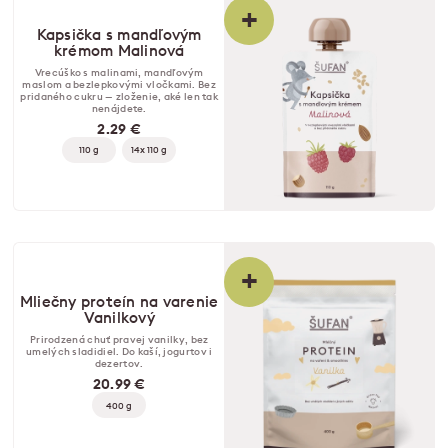
+
Kapsička s mandľovým
krémom Malinová
Vrecúško s malinami, mandľovým
maslom a bezlepkovými vločkami. Bez
pridaného cukru — zloženie, aké len tak
nenájdete.
2.29 €
110 g
14x 110 g
+
Mliečny proteín na varenie
Vanilkový
Prirodzená chuť pravej vanilky, bez
umelých sladidiel. Do kaší, jogurtov i
dezertov.
20.99 €
400 g