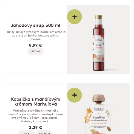
+
Jahodový sirup 500 ml
Hustý sirup s vysokým podielom ovocia
zo zrelých jahôd, bez zbytočnej
chémie.
8.99 €
500 ml
+
Kapsička s mandľovým
krémom Marhuľová
Vrecúško z lokálnych marhúľ s
mandľovým maslom a bezlepkovými
ovsenými vločkami. Bez cukru —
desiata, ktorá zasýti.
2.29 €
110 g
14x 110 g