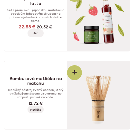
latté
Set s prémiovou japonskou matchou a
poctivým jahodovým sirupom na
prípravu jahodového matcha latté
doma.
22.58 €
20.32 €
Set
+
Bambusová metlička na
matchu
Tradičný nástroj zvaný chasen, ktorý
vyšľahá jemnú penu a rovnomerne
rozpustí prášok vo vode.
12.72 €
Metlička