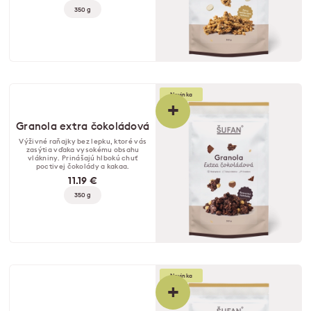
350 g
Novinka
+
Granola extra čokoládová
Výživné raňajky bez lepku, ktoré vás
zasýtia vďaka vysokému obsahu
vlákniny. Prinášajú hlbokú chuť
poctivej čokolády a kakaa.
11.19 €
350 g
Novinka
+