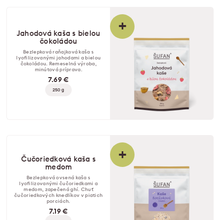
+
Jahodová kaša s bielou
čokoládou
Bezlepková raňajková kaša s
lyofilizovanými jahodami a bielou
čokoládou. Remeselná výroba,
minútová príprava.
7.69 €
250 g
+
Čučoriedková kaša s
medom
Bezlepková ovsená kaša s
lyofilizovanými čučoriedkami a
medom, zapečená ghí. Chuť
čučoriedkových knedlíkov v piatich
porciách.
7.19 €