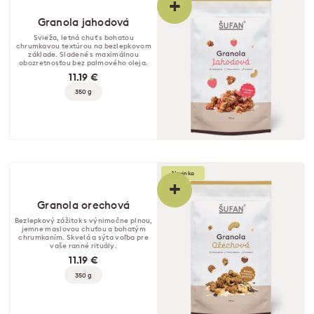
+
Granola jahodová
Svieža, letná chuť s bohatou
chrumkavou textúrou na bezlepkovom
základe. Sladené s maximálnou
obozretnosťou bez palmového oleja.
11.19 €
350 g
Novinka
+
Granola orechová
Bezlepkový zážitok s výnimočne plnou,
jemne maslovou chuťou a bohatým
chrumkaním. Skvelá a sýta voľba pre
vaše ranné rituály.
11.19 €
350 g