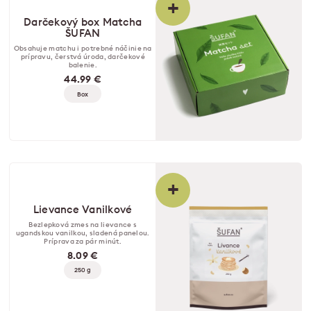
+
Darčekový box Matcha
ŠUFAN
Obsahuje matchu i potrebné náčinie na
prípravu, čerstvá úroda, darčekové
balenie.
44.99 €
Box
+
Lievance Vanilkové
Bezlepková zmes na lievance s
ugandskou vanilkou, sladená panelou.
Príprava za pár minút.
8.09 €
250 g