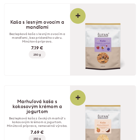
+
Kaša s lesným ovocím a
mandľami
Bezlepková kaša s lesným ovocím a
mandľami, bez pridaného cukru.
Minútová príprava.
7.19 €
250 g
+
Marhuľová kaša s
kokosovým krémom a
jogurtom
Bezlepková kaša z českých marhúľ s
kokosovým krémom a jogurtom.
Minútová príprava, remeselná výroba.
7.69 €
250 g