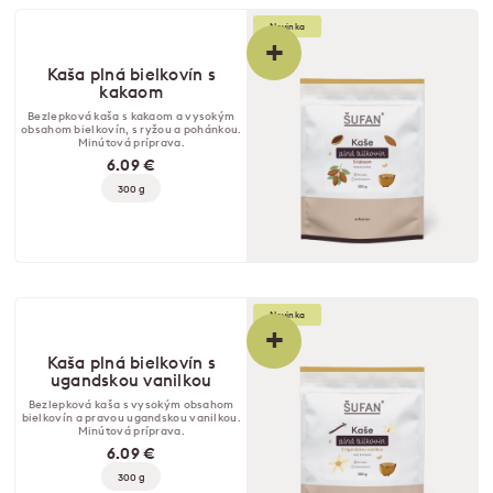
Novinka
+
Kaša plná bielkovín s
kakaom
Bezlepková kaša s kakaom a vysokým
obsahom bielkovín, s ryžou a pohánkou.
Minútová príprava.
6.09 €
300 g
Novinka
+
Kaša plná bielkovín s
ugandskou vanilkou
Bezlepková kaša s vysokým obsahom
bielkovín a pravou ugandskou vanilkou.
Minútová príprava.
6.09 €
300 g