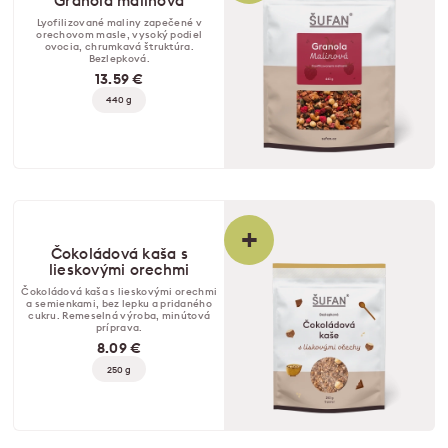
Granola malinová
Lyofilizované maliny zapečené v
orechovom masle, vysoký podiel
ovocia, chrumkavá štruktúra.
Bezlepková.
13.59 €
440 g
+
Čokoládová kaša s
lieskovými orechmi
Čokoládová kaša s lieskovými orechmi
a semienkami, bez lepku a pridaného
cukru. Remeselná výroba, minútová
príprava.
8.09 €
250 g