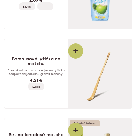
2.09 €
330 ml
1 l
+
Bambusová lyžička na
matchu
Presné odmeriavanie — jedna lyžička
zodpovedá jednému gramu matchy.
4.21 €
Lyžice
Výhodné balenie
+
Set na jahodové matcha