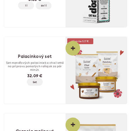
1 l
6x 1 l
Ušetrite 3,17 €
+
Palacinkový set
Set mandľových palaciniek a chai latté
na prípravu pomalých raňajok za pár
minút.
32.09 €
Set
+