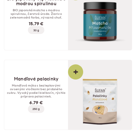
modrou spirulinou
BIO japonská matcha s modrou
spirulinou, čerstvá úroda. Žiarivo
zelenomodrá farba, výrazná chuť.
15.79 €
30 g
+
Mandľové palacinky
Mandľová múka s bezlepkovými
ovsenými vločkami bez pridaného
cukru. Vysoký podiel bielkovín, rýchla
príprava palaciniek.
6.79 €
250 g