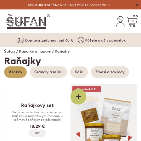
VÝHODNÉ AUGUSTOVÉ OSVIEŽENIE: LIMONÁDY, MASLÁ A VYLAĎENÉ SETY ⛱️
SPRÍJEMNITE SI RÁNA S BALENÍM MÜSLI 2+1 ZADARMO 🤍
0 €
0
Doprava zadarmo nad 60 €
Môžete mať v pondelok
Šufan
/
Raňajky a nápoje
/ Raňajky
Raňajky
Všetky
Granoly a müsli
Kaše
Zmesi a základy
Ušetrite 4,27 €
+
Raňajkový set
Set s ryžovou kašou, odvarenou
hruškou a mandľovým maslom —
krémové raňajky za pár minút.
18.29 €
Set