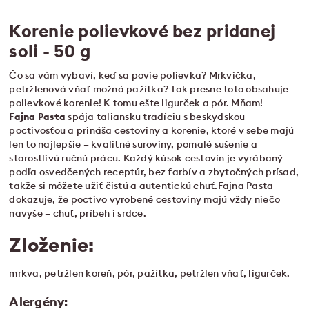
Korenie polievkové bez pridanej
soli - 50 g
Čo sa vám vybaví, keď sa povie polievka? Mrkvička,
petržlenová vňať možná pažítka? Tak presne toto obsahuje
polievkové korenie! K tomu ešte ligurček a pór. Mňam!
Fajna Pasta
spája taliansku tradíciu s beskydskou
poctivosťou a prináša cestoviny a korenie, ktoré v sebe majú
len to najlepšie – kvalitné suroviny, pomalé sušenie a
starostlivú ručnú prácu. Každý kúsok cestovín je vyrábaný
podľa osvedčených receptúr, bez farbív a zbytočných prísad,
takže si môžete užiť čistú a autentickú chuť.Fajna Pasta
dokazuje, že poctivo vyrobené cestoviny majú vždy niečo
navyše – chuť, príbeh i srdce.
Zloženie:
mrkva, petržlen koreň, pór, pažítka, petržlen vňať, ligurček.
Alergény: