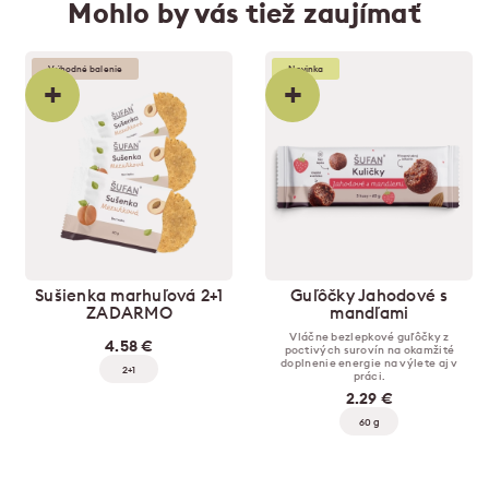
Mohlo by vás tiež zaujímať
Výhodné balenie
Novinka
+
+
Sušienka marhuľová 2+1
Guľôčky Jahodové s
ZADARMO
mandľami
Vláčne bezlepkové guľôčky z
4.58 €
poctivých surovín na okamžité
doplnenie energie na výlete aj v
2+1
práci.
2.29 €
60 g