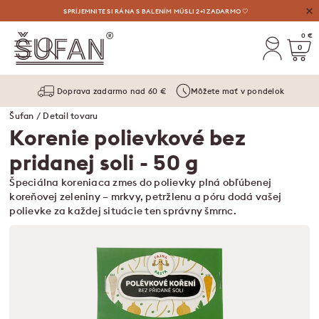
VÝHODNÉ AUGUSTOVÉ OSVIEŽENIE: LIMONÁDY, MASLÁ A VYLAĎENÉ SETY ⛱️
SPRÍJEMNITE SI RÁNA S BALENÍM MÜSLI 2+1 ZADARMO 🤍
0 €
0
Doprava zadarmo nad 60 €
Môžete mať v pondelok
Šufan
/ Detail tovaru
Korenie polievkové bez
pridanej soli
- 50 g
Špeciálna koreniaca zmes do polievky plná obľúbenej
koreňovej zeleniny – mrkvy, petržlenu a póru dodá vašej
polievke za každej situácie ten správny šmrnc.