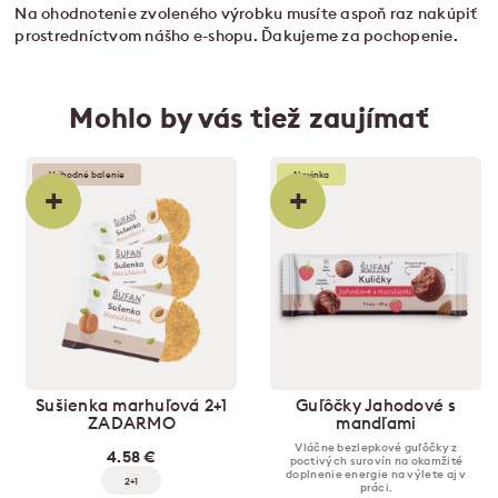
Na ohodnotenie zvoleného výrobku musíte aspoň raz nakúpiť
prostredníctvom nášho e-shopu. Ďakujeme za pochopenie.
Mohlo by vás tiež zaujímať
Výhodné balenie
Novinka
+
+
Sušienka marhuľová 2+1
Guľôčky Jahodové s
ZADARMO
mandľami
Vláčne bezlepkové guľôčky z
4.58 €
poctivých surovín na okamžité
doplnenie energie na výlete aj v
2+1
práci.