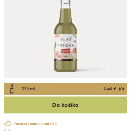
330 ml
2.49 €
(0)
Do košíka
Doprava zadarmo nad 60 €