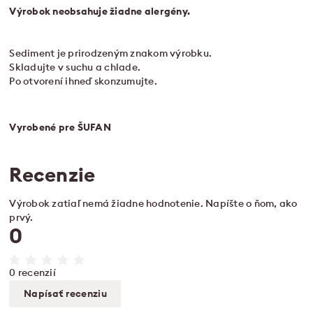
Výrobok neobsahuje žiadne alergény.
Sediment je prirodzeným znakom výrobku.
Skladujte v suchu a chlade.
Po otvorení ihneď skonzumujte.
Vyrobené pre ŠUFAN
Recenzie
Výrobok zatiaľ nemá žiadne hodnotenie. Napíšte o ňom, ako
prvý.
0
0 recenzií
Napísať recenziu