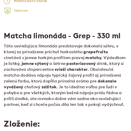
Môžete mať v utorok
Skladom
Matcha limonáda - Grep - 330 ml
Táto osviežujúca limonáda predstavuje dokonalú súhru, v
ktorej sa prirodzene príchuť horkastého
grapefruitu
stretává s jemne horkým profilom pravej
matchy
. Výsledkom
je ľahký,
jemne
sýtený
a šetrne
pasterizovaný
drink, ktorý si
zachováva stopercentne
svieži
charakter
. Obsiahnutá
matcha dodáva nápoju typický čajový profil aj prirodzenú
zelenú farbu, ktorú dopĺňa prírodná aróma pre
dokonale
vyvážený
chuťový
zážitok
. Je to ideálna voľba pre ľudí v
pohybe a pre všetkých, ktorým bežné nápoje prídu fádne a
príliš sladké, ale rovnako dobre vám sadne ako osviežujúci
partner, keď si chcete počas dňa len tak v pokoji vydýchnuť.
Zloženie: