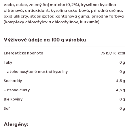
voda, cukor, zelený čaj matcha (0,2%), kyselina: kyselina
citrónová, antioxidant: kyselina askorbová, prírodná aróma,
oxid uhličitý, stabilizátor: xantánová guma, prírodné farbivá
(komplexy chlorofylov a chlorofylínov, kurkumín).
Výživové údaje na 100 g výrobku
Energetická hodnota
76 kJ / 18 kcal
Tuky
0 g
– z toho nasýtené mastné kyseliny
0 g
Sacharidy
4,5 g
– z toho cukry
4,5 g
Bielkoviny
0 g
Soľ
0 g
Alergény: