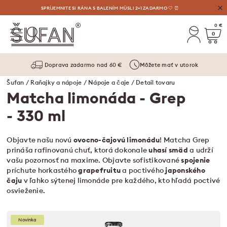
VÝHODNÉ AUGUSTOVÉ OSVIEŽENIE: LIMONÁDY, MASLÁ A VYLAĎENÉ SETY ⛱️
SPRÍJEMNITE SI RÁNA S BALENÍM MÜSLI 2+1 ZADARMO 🤍 ⏰
0 €
0
Doprava zadarmo nad 60 €
Môžete mať v utorok
Šufan
/
Raňajky a nápoje
/
Nápoje a čaje
/ Detail tovaru
Matcha limonáda - Grep
- 330 ml
Objavte našu novú
ovocno-čajovú limonádu
! Matcha Grep
prináša rafinovanú chuť, ktorá dokonale
uhasí
smäd
a udrží
vašu pozornosť na maxime. Objavte sofistikované
spojenie
príchute horkastého
grapefruitu
a poctivého
japonského
čaju
v ľahko sýtenej limonáde pre každého, kto hľadá poctivé
osvieženie.
Novinka