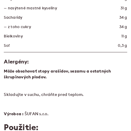
— nasýtené mastné kyseliny
31 g
Sacharidy
34 g
— z toho cukry
34 g
Bielkoviny
11 g
Soľ
0,3 g
Alergény:
Môže obsahovať stopy arašidov, sezamu a ostatných
škrupinových plodov.
Skladujte v suchu, chráňte pred teplom.
Výrobca :
ŠUFAN s.r.o.
Použitie: