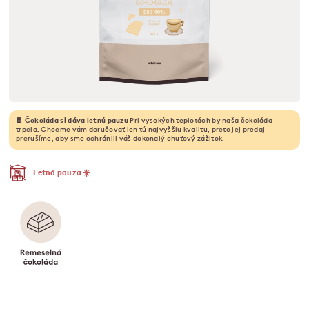
🍫 Čokoláda si dáva letnú pauzu
Pri vysokých teplotách by naša čokoláda
trpela. Chceme vám doručovať len tú najvyššiu kvalitu, preto jej predaj
prerušíme, aby sme ochránili váš dokonalý chuťový zážitok.
Letná pauza ☀️