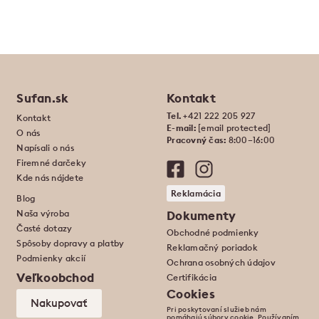
Sufan.sk
Kontakt
Tel.
+421 222 205 927
Kontakt
E-mail:
[email protected]
O nás
Pracovný čas:
8:00–16:00
Napísali o nás
Firemné darčeky
Kde nás nájdete
Reklamácia
Blog
Naša výroba
Dokumenty
Časté dotazy
Obchodné podmienky
Spôsoby dopravy a platby
Reklamačný poriadok
Podmienky akcií
Ochrana osobných údajov
Veľkoobchod
Certifikácia
Cookies
Nakupovať
Pri poskytovaní služieb nám
pomáhajú súbory cookie. Používaním