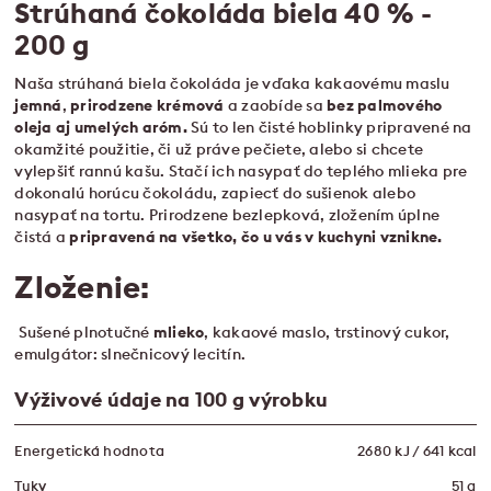
Strúhaná čokoláda biela 40 % -
200 g
Naša strúhaná biela čokoláda je vďaka kakaovému maslu
jemná
,
prirodzene
krémová
a zaobíde sa
bez palmového
oleja aj umelých aróm.
Sú to len čisté hoblinky pripravené na
okamžité použitie, či už práve pečiete, alebo si chcete
vylepšiť rannú kašu. Stačí ich nasypať do teplého mlieka pre
dokonalú horúcu čokoládu, zapiecť do sušienok alebo
nasypať na tortu. Prirodzene bezlepková, zložením úplne
čistá a
pripravená na všetko, čo u vás v kuchyni vznikne.
Zloženie:
Sušené plnotučné
mlieko
, kakaové maslo, trstinový cukor,
emulgátor: slnečnicový lecitín.
Výživové údaje na 100 g výrobku
Energetická hodnota
2680 kJ / 641 kcal
Tuky
51 g