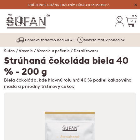
VÝHODNÉ AUGUSTOVÉ OSVIEŽENIE: LIMONÁDY, MASLÁ A VYLAĎENÉ SETY ⛱️
SPRÍJEMNITE SI RÁNA S BALENÍM MÜSLI 2+1 ZADARMO 🤍
0 €
0
Doprava zadarmo nad 60 €
Môžete mať v pondelok
Šufan
/
Varenie
/
Varenie a pečenie
/ Detail tovaru
Strúhaná čokoláda biela 40
%
- 200 g
Biela čokoláda, kde hlavnú rolu hrá 40 % podiel kakaového
masla a prírodný trstinový cukor.