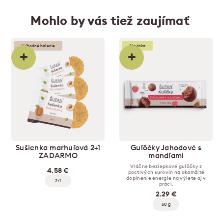
Mohlo by vás tiež zaujímať
Výhodné balenie
Novinka
+
+
Sušienka marhuľová 2+1
Guľôčky Jahodové s
ZADARMO
mandľami
Vláčne bezlepkové guľôčky z
4.58 €
poctivých surovín na okamžité
doplnenie energie na výlete aj v
2+1
práci.
2.29 €
60 g