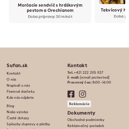
Morčacie sendvič s hráškovým
Tekvicový h
pestom a Orechianom
Doba pr
Doba prípravy: 30 minút
Sufan.sk
Kontakt
Tel.
+421 222 205 927
Kontakt
E-mail:
[email protected]
O nás
Pracovný čas:
8:00–16:00
Napísali o nás
Firemné darčeky
Kde nás nájdete
Reklamácia
Blog
Naša výroba
Dokumenty
Časté dotazy
Obchodné podmienky
Spôsoby dopravy a platby
Reklamačný poriadok