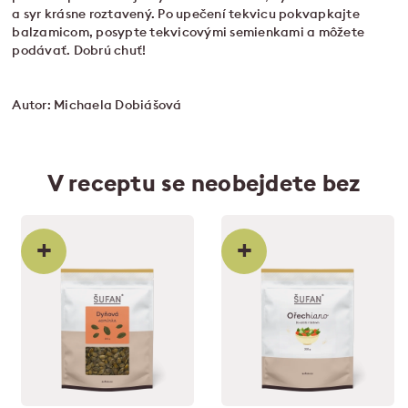
a syr krásne roztavený. Po upečení tekvicu pokvapkajte
balzamicom, posypte tekvicovými semienkami a môžete
podávať. Dobrú chuť!
Autor: Michaela Dobiášová
V receptu se neobejdete bez
+
+