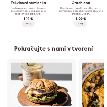
Tekvicové semienka
Orechiano
Pestované na južnej Morave,
Orechiano — rastlinná alternatíva
prirodzený zdroj minerálov a
parmezánu z orechov a lahôdkového
rastlinných bielkovín.
droždia, vegán.
3.19 €
8.09 €
200 g
220 g
Pokračujte s nami v tvorení