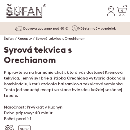
0 €
0
Doprava zadarmo nad 60 €
Môžete mať v pondelok
Šufan
/
Recepty
/ Syrová tekvica s Orechianom
Syrová tekvica s
Orechianom
Pripravte sa na harmóniu chutí, ktorá vás dostane! Krémová
tekvica, jemný syr brie a štipka Orechiana vytvoria dokonalú
kombináciu, ktorú ozdobia balsamico a tekvicové semienka.
Tento jednoduchý recept sa stane hviezdou každej sezónnej
tabule.
Náročnosť: Prvýkrát v kuchyni
Doba prípravy: 40 minút
Počet porcií: 1