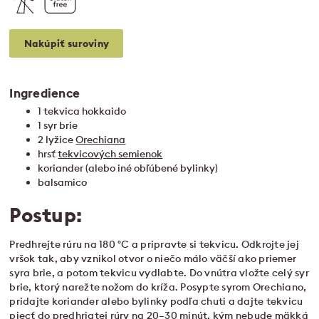
Nakúpiť suroviny
Ingredience
1 tekvica hokkaido
1 syr brie
2 lyžice
Orechiana
hrsť
tekvicových semienok
koriander (alebo iné obľúbené bylinky)
balsamico
Postup:
Predhrejte rúru na 180 °C a pripravte si tekvicu. Odkrojte jej
vršok tak, aby vznikol otvor o niečo málo väčší ako priemer
syra brie, a potom tekvicu vydlabte. Do vnútra vložte celý syr
brie, ktorý narežte nožom do kríža. Posypte syrom Orechiano,
pridajte koriander alebo bylinky podľa chuti a dajte tekvicu
piecť do predhriatej rúry na 20–30 minút, kým nebude mäkká