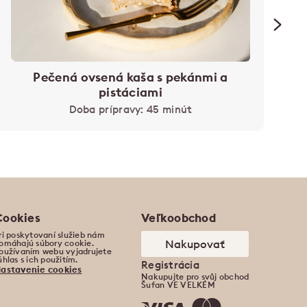
Pečená ovsená kaša s pekánmi a
pistáciami
Doba prípravy: 45 minút
Cookies
Veľkoobchod
ri poskytovaní služieb nám
Nakupovať
omáhajú súbory cookie.
oužívaním webu vyjadrujete
úhlas s ich použitím.
Registrácia
astavenie cookies
Nakupujte pro svůj obchod
Šufan VE VELKÉM