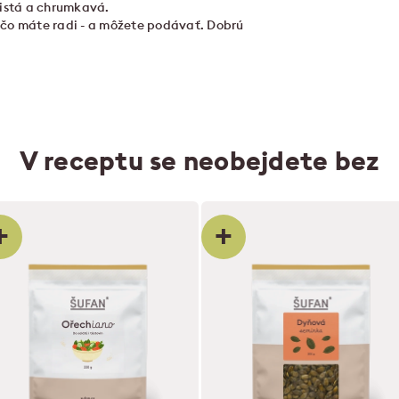
tistá a chrumkavá.
 čo máte radi - a môžete podávať. Dobrú
V receptu se neobejdete bez
+
+