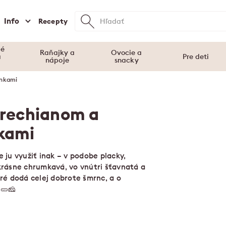
Info
Recepty
vé
Raňajky a
Ovocie a
a
Pre deti
nápoje
snacky
enkami
Orechianom a
kami
 ju využiť inak – v podobe placky,
krásne chrumkavá, vo vnútri šťavnatá a
ré dodá celej dobrote šmrnc, a o
🥒🧀