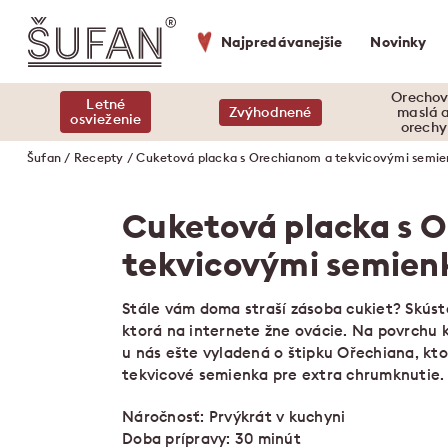
Najpredávanejšie
Novinky
Orecho
Letné
Zvýhodnené
maslá 
osvieženie
orechy
Šufan
/
Recepty
/ Cuketová placka s Orechianom a tekvicovými semi
Cuketová placka s 
tekvicovými semien
Stále vám doma straší zásoba cukiet? Skúste
ktorá na internete žne ovácie. Na povrchu 
u nás ešte vyladená o štipku Ořechiana, kto
tekvicové semienka pre extra chrumknutie. 
Náročnosť: Prvýkrát v kuchyni
Doba prípravy: 30 minút