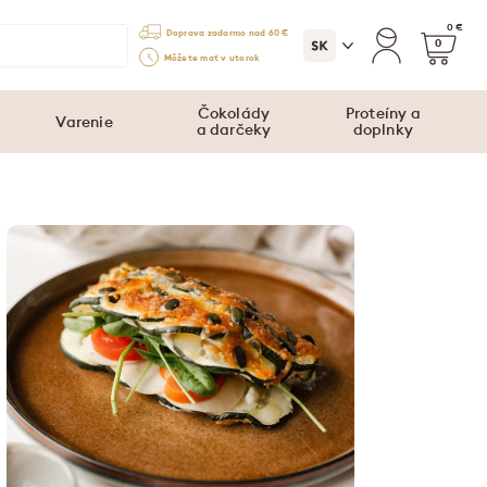
0 €
Doprava zadarmo nad 60 €
0
Môžete mať v utorok
Čokolády
Proteíny a
Varenie
a darčeky
doplnky