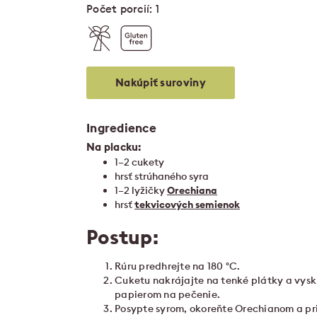
Počet porcií: 1
Nakúpiť suroviny
Ingredience
Na placku:
1–2 cukety
hrsť strúhaného syra
1–2 lyžičky
Orechiana
hrsť
tekvicových semienok
Postup:
Rúru predhrejte na 180 °C.
Cuketu nakrájajte na tenké plátky a vyskl
papierom na pečenie.
Posypte syrom, okoreňte Orechianom a pr