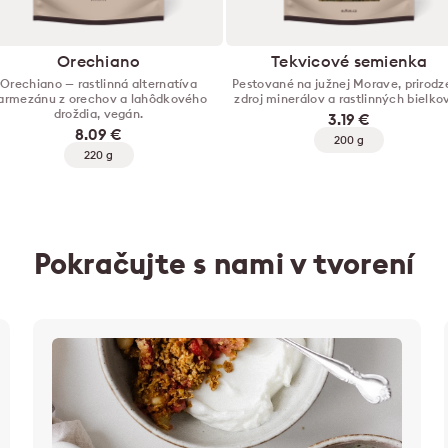
Orechiano
Tekvicové semienka
Orechiano — rastlinná alternatíva
Pestované na južnej Morave, prirod
armezánu z orechov a lahôdkového
zdroj minerálov a rastlinných bielkov
droždia, vegán.
3.19 €
8.09 €
200 g
220 g
Pokračujte s nami v tvorení