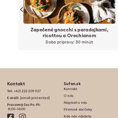
Zapečené gnocchi s paradajkami,
ricottou a Orechianom
Doba prípravy: 30 minút
Kontakt
Sufan.sk
Kontakt
Tel.
+421 222 205 927
O nás
E-mail:
[email protected]
Napísali o nás
Pracovný čas Po-Pi:
‍ 8:00–16:00
Firemné darčeky
Kde nás nájdete