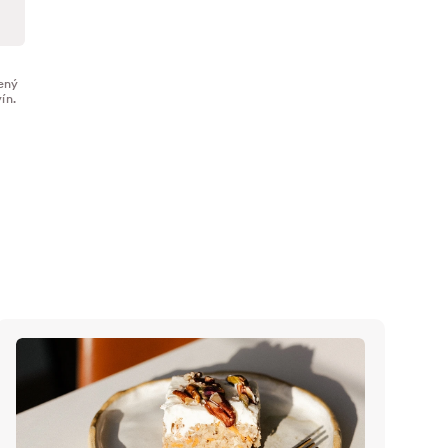
zený
ín.