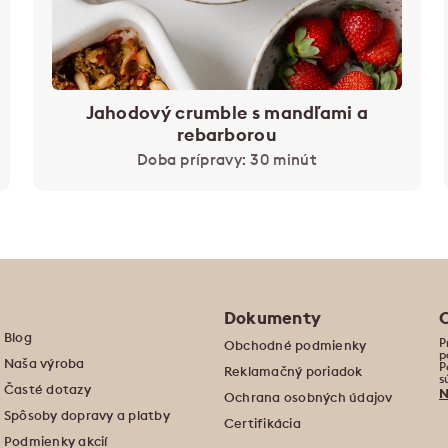
Jahodový crumble s mandľami a
rebarborou
Doba prípravy: 30 minút
Dokumenty
Blog
P
Obchodné podmienky
p
Naša výroba
P
Reklamačný poriadok
s
Časté dotazy
N
Ochrana osobných údajov
Spôsoby dopravy a platby
Certifikácia
Podmienky akcií