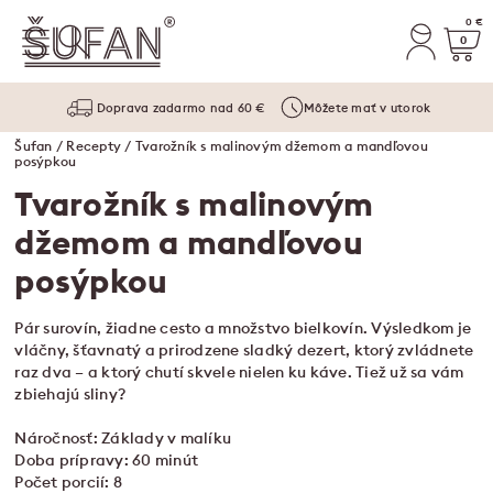
0 €
0
Doprava zadarmo nad 60 €
Môžete mať v utorok
Šufan
/
Recepty
/ Tvarožník s malinovým džemom a mandľovou
posýpkou
Tvarožník s malinovým
džemom a mandľovou
posýpkou
Pár surovín, žiadne cesto a množstvo bielkovín. Výsledkom je
vláčny, šťavnatý a prirodzene sladký dezert, ktorý zvládnete
raz dva – a ktorý chutí skvele nielen ku káve. Tiež už sa vám
zbiehajú sliny?
Náročnosť: Základy v malíku
Doba prípravy: 60 minút
Počet porcií: 8