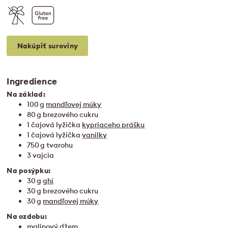
Nakúpiť suroviny
Ingredience
Na základ:
100 g
mandľovej múky
80 g brezového cukru
1 čajová lyžička
kypriaceho prášku
1 čajová lyžička
vanilky
750 g tvarohu
3 vajcia
Na posýpku:
30 g
ghí
30 g brezového cukru
30 g
mandľovej múky
Na ozdobu:
malinový džem