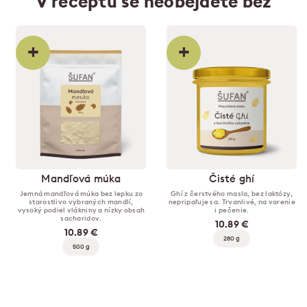
V receptu se neobejdete bez
+
+
Mandľová múka
Čisté ghí
Jemná mandľová múka bez lepku zo
Ghí z čerstvého masla, bez laktózy,
starostlivo vybraných mandlí,
nepripaľuje sa. Trvanlivé, na varenie
vysoký podiel vlákniny a nízky obsah
i pečenie.
sacharidov.
10.89 €
10.89 €
280 g
500 g