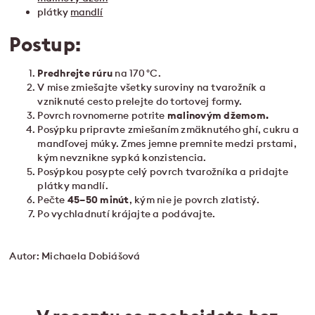
plátky
mandlí
Postup:
Predhrejte rúru
na 170 °C.
V mise zmiešajte všetky suroviny na tvarožník a
vzniknuté cesto prelejte do tortovej formy.
Povrch rovnomerne potrite
malinovým džemom.
Posýpku pripravte zmiešaním zmäknutého ghí, cukru a
mandľovej múky. Zmes jemne premnite medzi prstami,
kým nevznikne sypká konzistencia.
Posýpkou posypte celý povrch tvarožníka a pridajte
plátky mandlí.
Pečte
45–50 minút
, kým nie je povrch zlatistý.
Po vychladnutí krájajte a podávajte.
Autor: Michaela Dobiášová