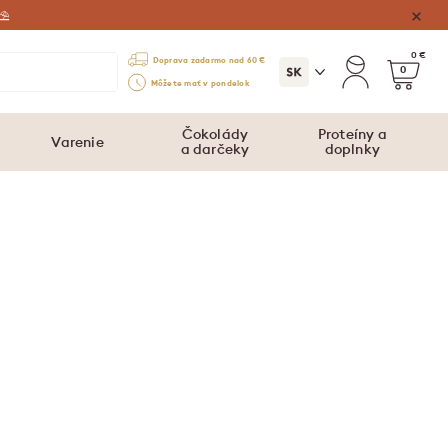
⛱️
0 €
Doprava zadarmo nad 60 €
0
Môžete mať v pondelok
Čokolády
Proteíny a
Varenie
a darčeky
doplnky