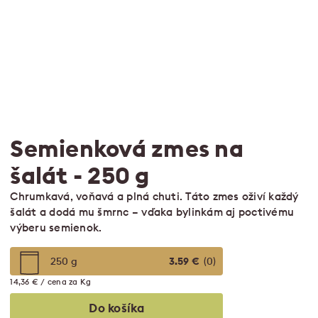
Semienková zmes na
šalát
- 250 g
Chrumkavá, voňavá a plná chuti. Táto zmes oživí každý
šalát a dodá mu šmrnc – vďaka bylinkám aj poctivému
výberu semienok.
250 g
3.59 €
(0)
14,36 € / cena za Kg
Do košíka