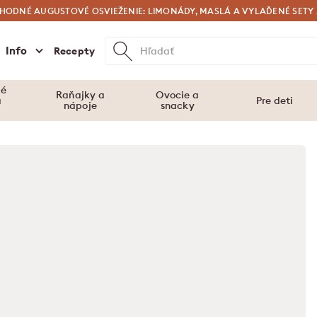
HODNÉ AUGUSTOVÉ OSVIEŽENIE: LIMONÁDY, MASLÁ A VYLAĎENÉ SETY 
SPRÍJEMNITE SI RÁNA S BALENÍM MÜSLI 2+1 ZADARMO 🤍
Info
Recepty
vé
Raňajky a
Ovocie a
a
Pre deti
nápoje
snacky