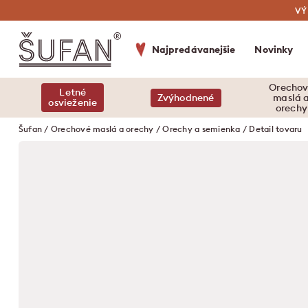
VÝ
Najpredávanejšie
Novinky
Orecho
Letné
Zvýhodnené
maslá 
osvieženie
orechy
Šufan
/
Orechové maslá a orechy
/
Orechy a semienka
/ Detail tovaru